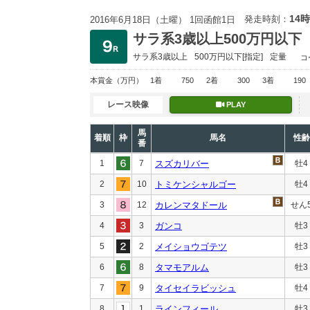
14時
発走時刻：
2016年6月18日（土曜） 1回函館1日
サラ系3歳以上500万円以下
サラ系3歳以上
500万円以下
[指定]
定量
コ
本賞金
（万円）
1着
750
2着
300
3着
190
レース映像
PLAY
馬
着順
枠
馬名
性齢
番
1
7
スズカリバー
牡4
2
10
トミケンシャルゴー
牡4
3
12
カレンマタドール
せん
4
3
ガンコ
牡3
5
2
メイショウゴテツ
牡3
6
8
タマモアルム
牡3
7
9
タイセイラビッシュ
牡4
8
1
ラインフィール
牡3