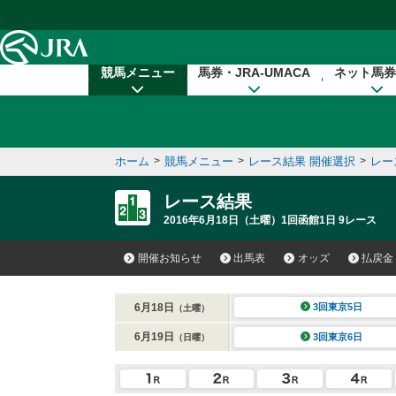
本文へ移動する
競馬メニュー
馬券・JRA-UMACA
ネット馬券
ホーム
>
競馬メニュー
>
レース結果 開催選択
>
レー
レース結果
2016年6月18日（土曜）1回函館1日 9レース
開催お知らせ
出馬表
オッズ
払戻金
6月18日
3回東京5日
（土曜）
6月19日
3回東京6日
（日曜）