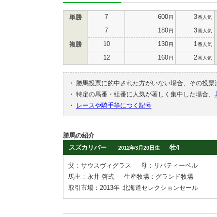
7
600
3
単勝
円
番人気
7
180
3
円
番人気
10
130
1
複勝
円
番人気
12
160
2
円
番人気
・
勝馬投票に的中された方がいない場合、その投票
・
特定の馬番・組番に人気が著しく集中した場合、
・
レースや騎手等につく記号
勝馬の紹介
スズカリバー
牡4
2012年3月20日生
父：サウスヴィグラス
母：リバティーベル
馬主：永井 啓弍
生産牧場：グランド牧場
取引市場：2013年
北海道セレクションセール