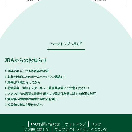
｜
表示モード：
ＰＣ
スマートフォン
ページトップへ戻る
JRAからのお知らせ
JRAのギャンブル等依存症対策
お出かけ前にJRAホームページでご確認を！
馬券は20歳になってから
悪徳業者・違法インターネット賭事業者等にご注意ください！
ファンからの悪質な誹謗中傷および脅迫行為等に対する厳正な対応
競馬場へ移動中の騎手に関するお願い
払戻金の支払を受けた方へ
FAQ/お問い合わせ
サイトマップ
リンク
ご利用に際して
ウェブアクセシビリティについて