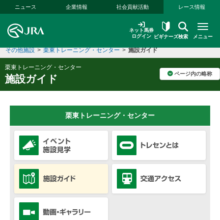
本文へ移動する
ニュース
企業情報
社会貢献活動
レース情報
ネット馬券
ログイン
ビギナーズ
検索
メニュー
その他施設
>
栗東トレーニング・センター
>
施設ガイド
栗東トレーニング・センター
ページ内の略称
施設ガイド
栗東トレーニング・センター