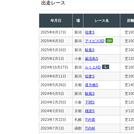
出走レース
年月日
場
レース名
距
2025年8月17日
新潟
稲妻S
芝10
2025年8月3日
新潟
アイビスSD
芝10
2025年5月10日
新潟
駿風S
芝10
2025年2月1日
小倉
巌流島S
芝12
2024年10月27日
新潟
ルミエAD
芝10
2024年8月11日
新潟
稲妻S
芝10
2024年5月26日
京都
渡月橋S
芝14
2024年5月5日
新潟
駿風S
芝10
2024年2月25日
小倉
下関S
芝12
2024年2月3日
京都
橿原S
ダ12
2023年7月22日
札幌
TVh賞
芝12
2023年7月1日
函館
TVh杯
芝12