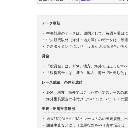
データ更新
・
中央競馬のデータは、原則として、毎週月曜日に
・
中央競馬以外（海外・地方等）のデータは、毎週
・
更新タイミングにより、反映が遅れる場合があり
賞金
・
「総賞金」は、JRA、地方、海外で出走したす
・
「収得賞金」は、JRA、地方、海外で出走した
レース成績、条件別成績
・
JRA、地方、海外で出走したすべてのレースの
・
海外重賞競走の格付けについては、パートⅠの競
出走・出馬投票履歴
・
過去16開催日のJRAのレースのみの出走履歴、
・
開催中止などにより出馬投票をやり直す場合は、