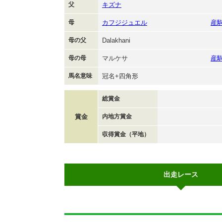
父
キズナ
母
カフジジュエル
産
母の父
Dalakhani
母の母
マルケサ
産
馬名意味
冠名+四角形
総賞金
賞金
内地方賞金
収得賞金（平地）
出走レース