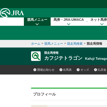
本文へ移動する
競馬メニュー
馬券・JRA-UMACA
ネット馬券
ホーム
>
競馬メニュー
>
競走馬検索
>
競走馬情報
競走馬情報
カフジテトラゴン
Kafuji Tetr
開催お知らせ
出馬表
オッズ
払戻金
プロフィール