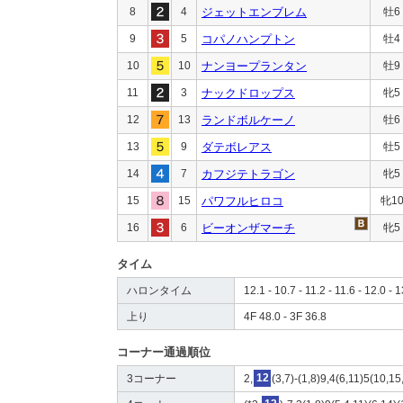
8
4
ジェットエンブレム
牡6
9
5
コパノハンプトン
牡4
10
10
ナンヨープランタン
牡9
11
3
ナックドロップス
牝5
12
13
ランドボルケーノ
牡6
13
9
ダテボレアス
牡5
14
7
カフジテトラゴン
牝5
15
15
パワフルヒロコ
牝1
16
6
ビーオンザマーチ
牝5
タイム
ハロンタイム
12.1 - 10.7 - 11.2 - 11.6 - 12.0 - 
上り
4F 48.0 - 3F 36.8
コーナー通過順位
3コーナー
2,
12
(3,7)-(1,8)9,4(6,11)5(10,1