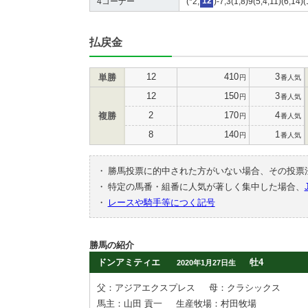
4コーナー
(*2,
12
)-7,3(1,8)9(5,4,11)(6,14)
払戻金
12
410
3
単勝
円
番人気
12
150
3
円
番人気
2
170
4
複勝
円
番人気
8
140
1
円
番人気
・
勝馬投票に的中された方がいない場合、その投票
・
特定の馬番・組番に人気が著しく集中した場合、
・
レースや騎手等につく記号
勝馬の紹介
ドンアミティエ
牡4
2020年1月27日生
父：アジアエクスプレス
母：クラシックス
馬主：山田 貢一
生産牧場：村田牧場