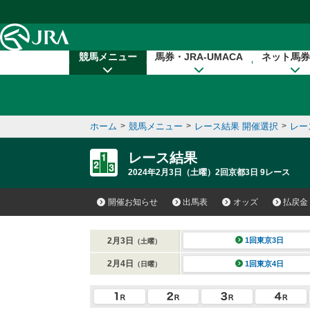
本文へ移動する
競馬メニュー
馬券・JRA-UMACA
ネット馬券
ホーム
>
競馬メニュー
>
レース結果 開催選択
>
レー
レース結果
2024年2月3日（土曜）2回京都3日 9レース
開催お知らせ
出馬表
オッズ
払戻金
2月3日
1回東京3日
（土曜）
2月4日
1回東京4日
（日曜）