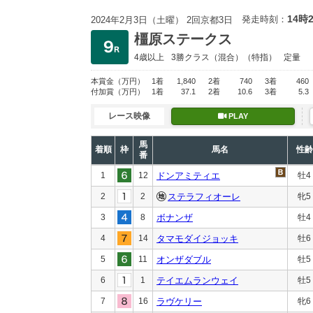
14時
発走時刻：
2024年2月3日（土曜） 2回京都3日
橿原ステークス
4歳以上
3勝クラス
（混合）（特指）
定量
本賞金
（万円）
1着
1,840
2着
740
3着
460
付加賞
（万円）
1着
37.1
2着
10.6
3着
5.3
レース映像
PLAY
馬
着順
枠
馬名
性齢
番
1
12
ドンアミティエ
牡4
2
2
ステラフィオーレ
牝5
3
8
ボナンザ
牡4
4
14
タマモダイジョッキ
牡6
5
11
オンザダブル
牡5
6
1
テイエムランウェイ
牡5
7
16
ラヴケリー
牝6