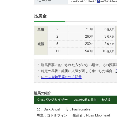
4コーナー
(*1,10,11)(4,5,12)(
2
,15)(6,13,1
払戻金
2
710
3
単勝
円
番人気
2
260
3
円
番人気
5
230
2
複勝
円
番人気
11
540
10
円
番人気
・
勝馬投票に的中された方がいない場合、その投票
・
特定の馬番・組番に人気が著しく集中した場合、
・
レースや騎手等につく記号
勝馬の紹介
シュバルツカイザー
せん5
2018年2月17日生
父：Dark Angel
母：Fashionable
馬主：ゴドルフィン
生産者：Ross Moorhead