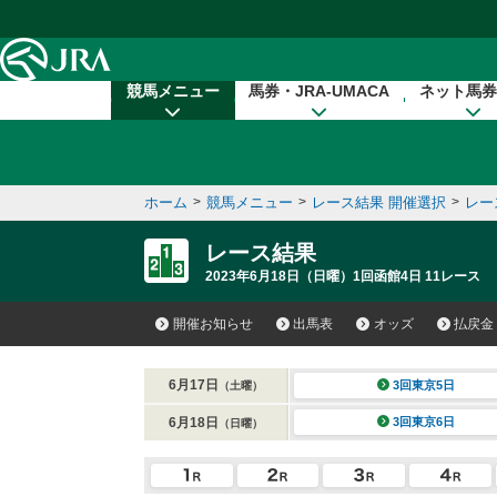
本文へ移動する
競馬メニュー
馬券・JRA-UMACA
ネット馬券
ホーム
>
競馬メニュー
>
レース結果 開催選択
>
レー
レース結果
2023年6月18日（日曜）1回函館4日 11レース
開催お知らせ
出馬表
オッズ
払戻金
6月17日
3回東京5日
（土曜）
6月18日
3回東京6日
（日曜）