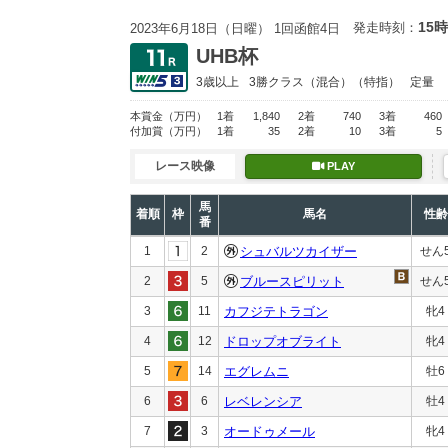
15時
発走時刻：
2023年6月18日（日曜） 1回函館4日
UHB杯
3歳以上
3勝クラス
（混合）（特指）
定量
本賞金
（万円）
1着
1,840
2着
740
3着
460
付加賞
（万円）
1着
35
2着
10
3着
5
レース映像
PLAY
馬
着順
枠
馬名
性齢
番
1
2
シュバルツカイザー
せん
2
5
ブルースピリット
せん
3
11
カフジテトラゴン
牝4
4
12
ドロップオブライト
牝4
5
14
エグレムニ
牡6
6
6
レベレンシア
牡4
7
3
オードゥメール
牝4