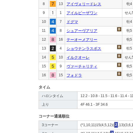
8
13
アイヴォリードレス
牝4
9
1
アイルビーザワン
せん
10
7
ドグマ
牡4
11
8
シュアーヴアリア
牝5
12
16
テーオーメアリー
牝5
13
4
ショウナンラスボス
牡5
14
10
イルクオーレ
せん
15
9
ヴァーチャリティ
牝5
16
15
フォドラ
牝5
タイム
ハロンタイム
12.2 - 10.8 - 11.5 - 11.6 - 11.4 - 1
上り
4F 46.1 - 3F 34.6
コーナー通過順位
3コーナー
(*1,10,11)15(4,5,12)(
2
,13)(3,6,