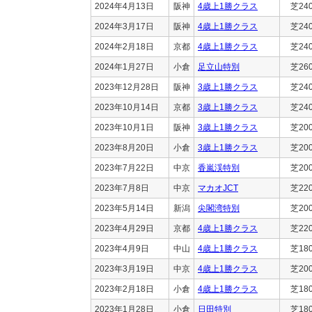
2024年4月13日
阪神
4歳上1勝クラス
芝24
2024年3月17日
阪神
4歳上1勝クラス
芝24
2024年2月18日
京都
4歳上1勝クラス
芝24
2024年1月27日
小倉
足立山特別
芝26
2023年12月28日
阪神
3歳上1勝クラス
芝24
2023年10月14日
京都
3歳上1勝クラス
芝24
2023年10月1日
阪神
3歳上1勝クラス
芝20
2023年8月20日
小倉
3歳上1勝クラス
芝20
2023年7月22日
中京
香嵐渓特別
芝20
2023年7月8日
中京
マカオJCT
芝22
2023年5月14日
新潟
尖閣湾特別
芝20
2023年4月29日
京都
4歳上1勝クラス
芝22
2023年4月9日
中山
4歳上1勝クラス
芝18
2023年3月19日
中京
4歳上1勝クラス
芝20
2023年2月18日
小倉
4歳上1勝クラス
芝18
2023年1月28日
小倉
日田特別
芝18