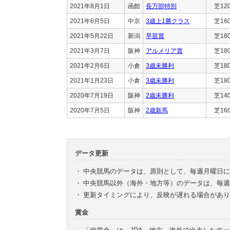
2021年8月1日
函館
長万部特別
芝12
2021年6月5日
中京
3歳上1勝クラス
芝16
2021年5月22日
新潟
早苗賞
芝18
2021年3月7日
阪神
アルメリア賞
芝18
2021年2月6日
小倉
3歳未勝利
芝18
2021年1月23日
小倉
3歳未勝利
芝18
2020年7月19日
阪神
2歳未勝利
芝14
2020年7月5日
阪神
2歳新馬
芝16
データ更新
・
中央競馬のデータは、原則として、毎週月曜日に
・
中央競馬以外（海外・地方等）のデータは、毎週
・
更新タイミングにより、反映が遅れる場合があり
賞金