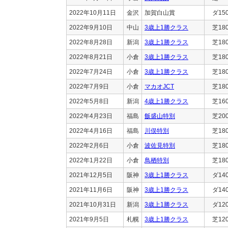
2022年10月11日
金沢
加賀白山賞
ダ15
2022年9月10日
中山
3歳上1勝クラス
芝18
2022年8月28日
新潟
3歳上1勝クラス
芝18
2022年8月21日
小倉
3歳上1勝クラス
芝18
2022年7月24日
小倉
3歳上1勝クラス
芝18
2022年7月9日
小倉
マカオJCT
芝18
2022年5月8日
新潟
4歳上1勝クラス
芝16
2022年4月23日
福島
飯盛山特別
芝20
2022年4月16日
福島
川俣特別
芝18
2022年2月6日
小倉
波佐見特別
芝18
2022年1月22日
小倉
鳥栖特別
芝18
2021年12月5日
阪神
3歳上1勝クラス
ダ14
2021年11月6日
阪神
3歳上1勝クラス
ダ14
2021年10月31日
新潟
3歳上1勝クラス
ダ12
2021年9月5日
札幌
3歳上1勝クラス
芝12