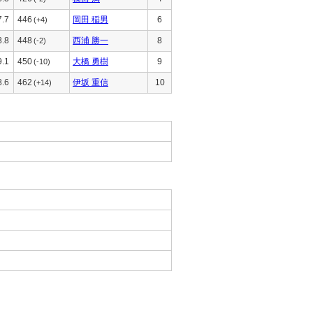
7.7
446
岡田 稲男
6
(+4)
8.8
448
西浦 勝一
8
(-2)
9.1
450
大橋 勇樹
9
(-10)
8.6
462
伊坂 重信
10
(+14)