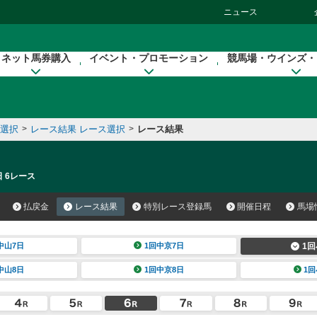
ニュース
ネット馬券購入
イベント・プロモーション
競馬場・ウインズ・
催選択
>
レース結果 レース選択
>
レース結果
日 6レース
払戻金
レース結果
特別レース登録馬
開催日程
馬場
中山7日
1回中京7日
1回
中山8日
1回中京8日
1回