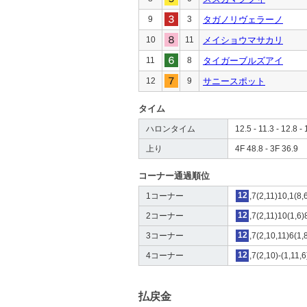
9
3
タガノリヴェラーノ
10
11
メイショウマサカリ
11
8
タイガーブルズアイ
12
9
サニースポット
タイム
ハロンタイム
12.5 - 11.3 - 12.8 - 
上り
4F 48.8 - 3F 36.9
コーナー通過順位
1コーナー
12
,7(2,11)10,1(8,
2コーナー
12
,7(2,11)10(1,6)
3コーナー
12
,7(2,10,11)6(1,
4コーナー
12
,7(2,10)-(1,11,6
払戻金