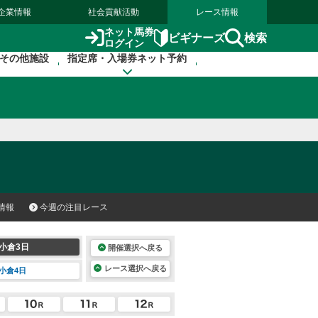
企業情報
社会貢献活動
レース情報
ネット馬券
検索
ビギナーズ
ログイン
その他施設
指定席・入場券ネット予約
情報
今週の注目レース
小倉3日
開催選択へ戻る
レース選択へ戻る
小倉4日