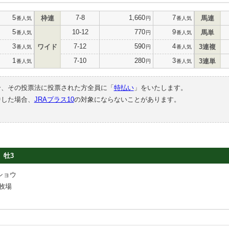
5
7-8
1,660
7
枠連
馬連
番人気
円
番人気
5
10-12
770
9
馬単
番人気
円
番人気
3
7-12
590
4
ワイド
3連複
番人気
円
番人気
1
7-10
280
3
3連単
番人気
円
番人気
合、その投票法に投票された方全員に「
特払い
」をいたします。
中した場合、
JRAプラス10
の対象にならないことがあります。
牡3
ショウ
牧場