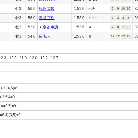
牡3
56.0
鮫島 克駿
1:51.6
3
ハナ
9
9
10
10
牡3
56.0
勝浦 正樹
1:52.0
3
２ 1/2
3
3
3
5
牡3
53.0
▲
泉谷 楓真
1:52.6
3
４
7
8
7
8
牝3
54.0
黛 弘人
1:53.6
3
６
12
12
12
12
12.3 - 12.0 - 11.9 - 12.0 - 12.2 - 12.7
6)-3-(4,5)=9
8-3,5,4=9
8)4(3,5)=9
)(8,4)(3,5)=9