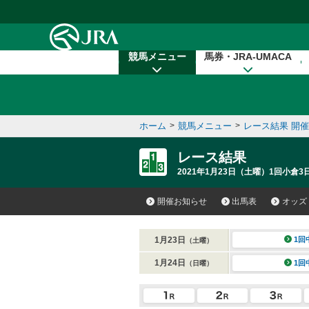
本文へ移動する
競馬メニュー
馬券・JRA-UMACA
ホーム
>
競馬メニュー
>
レース結果 開
レース結果
2021年1月23日（土曜）1回小倉3
開催お知らせ
出馬表
オッズ
1月23日
1回
（土曜）
1月24日
1回
（日曜）