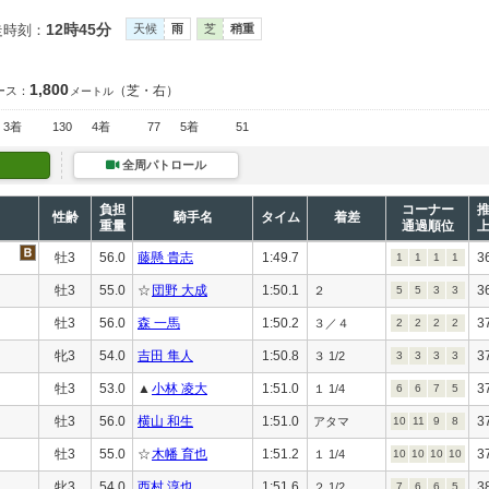
12時45分
走時刻：
天候
雨
芝
稍重
1,800
（芝・右）
ース：
メートル
3着
130
4着
77
5着
51
全周パトロール
負担
コーナー
性齢
騎手名
タイム
着差
重量
通過順位
牡3
56.0
藤懸 貴志
1:49.7
3
1
1
1
1
牡3
55.0
☆
団野 大成
1:50.1
3
２
5
5
3
3
牡3
56.0
森 一馬
1:50.2
3
３／４
2
2
2
2
牝3
54.0
吉田 隼人
1:50.8
3
３ 1/2
3
3
3
3
牡3
53.0
▲
小林 凌大
1:51.0
3
１ 1/4
6
6
7
5
牡3
56.0
横山 和生
1:51.0
3
アタマ
10
11
9
8
牡3
55.0
☆
木幡 育也
1:51.2
3
１ 1/4
10
10
10
10
牝3
54.0
西村 淳也
1:51.6
3
２ 1/2
7
6
6
5