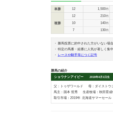
12
1,500
単勝
円
12
210
円
10
140
複勝
円
7
130
円
・
勝馬投票に的中された方がいない場
・
特定の馬番・組番に人気が著しく集
・
レースや騎手等につく記号
勝馬の紹介
ショウナンアイビー
2018年4月1日生
父：トゥザワールド
母：ダイストウ
馬主：国本 哲秀
生産牧場：秋田育成
取引市場：2019年
北海道サマーセール