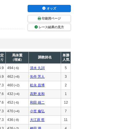
オッズ
印刷用ページ
レース結果の見方
推定
馬体重
単勝
調教師名
上り
人気
（増減）
6.9
494
清水 久詞
5
(-6)
6.9
462
矢作 芳人
3
(+8)
7.3
460
松永 昌博
2
(+2)
7.6
432
高野 友和
1
(+4)
7.6
452
和田 雄二
12
(-6)
7.3
470
小笠 倫弘
7
(+4)
7.3
436
大江原 哲
11
(-8)
8.3
426
橋田 満
4
(-2)