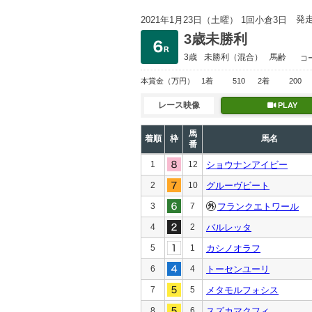
発
2021年1月23日（土曜） 1回小倉3日
3歳未勝利
3歳
未勝利
（混合）
馬齢
コ
本賞金
（万円）
1着
510
2着
200
レース映像
PLAY
馬
着順
枠
馬名
番
1
12
ショウナンアイビー
2
10
グルーヴビート
3
7
フランクエトワール
4
2
バルレッタ
5
1
カシノオラフ
6
4
トーセンユーリ
7
5
メタモルフォシス
8
6
スズカマクフィ