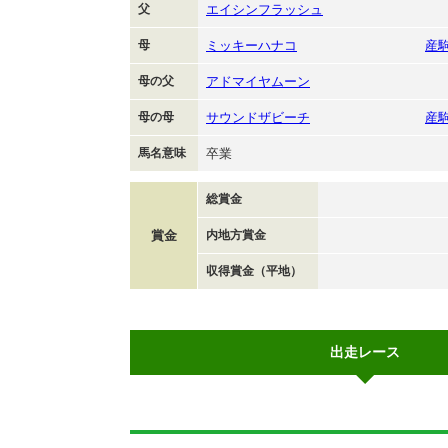
父
エイシンフラッシュ
母
ミッキーハナコ
産
母の父
アドマイヤムーン
母の母
サウンドザビーチ
産
馬名意味
卒業
総賞金
賞金
内地方賞金
収得賞金（平地）
出走レース