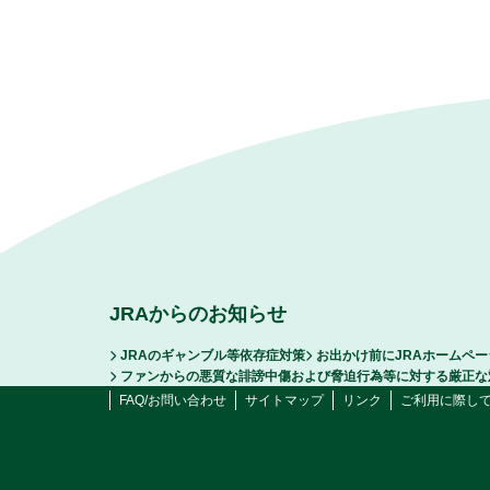
JRAからのお知らせ
JRAのギャンブル等依存症対策
お出かけ前にJRAホームペ
ファンからの悪質な誹謗中傷および脅迫行為等に対する厳正な
FAQ/お問い合わせ
サイトマップ
リンク
ご利用に際し