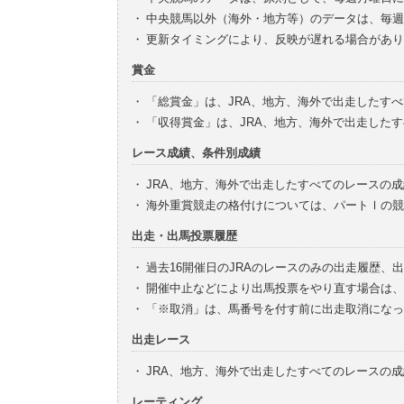
・
中央競馬以外（海外・地方等）のデータは、毎週
・
更新タイミングにより、反映が遅れる場合があり
賞金
・
「総賞金」は、JRA、地方、海外で出走したす
・
「収得賞金」は、JRA、地方、海外で出走した
レース成績、条件別成績
・
JRA、地方、海外で出走したすべてのレースの
・
海外重賞競走の格付けについては、パートⅠの競
出走・出馬投票履歴
・
過去16開催日のJRAのレースのみの出走履歴、
・
開催中止などにより出馬投票をやり直す場合は、
・
「※取消」は、馬番号を付す前に出走取消になっ
出走レース
・
JRA、地方、海外で出走したすべてのレースの
レーティング