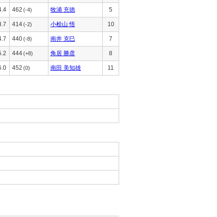
4.4
462
牧浦 充徳
5
(-4)
3.7
414
小桧山 悟
10
(-2)
4.7
440
南井 克巳
7
(-8)
5.2
444
角居 勝彦
8
(+8)
6.0
452
南田 美知雄
11
(0)