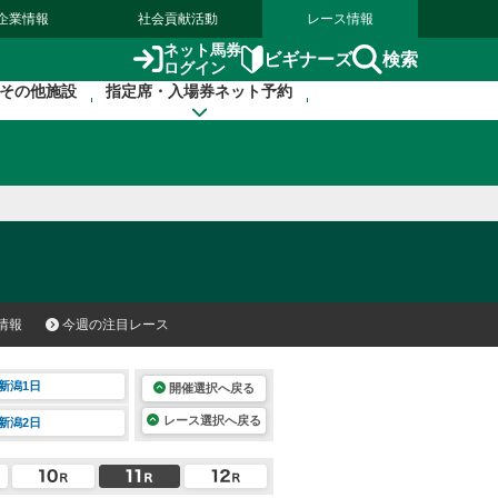
企業情報
社会貢献活動
レース情報
ネット馬券
検索
ビギナーズ
ログイン
その他施設
指定席・入場券ネット予約
情報
今週の注目レース
新潟1日
開催選択へ戻る
レース選択へ戻る
新潟2日