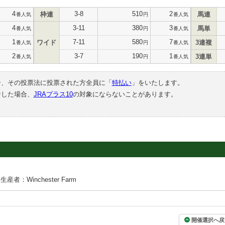
4
3-8
510
2
枠連
馬連
番人気
円
番人気
4
3-11
380
3
馬単
番人気
円
番人気
1
7-11
580
7
ワイド
3連複
番人気
円
番人気
2
3-7
190
1
3連単
番人気
円
番人気
合、その投票法に投票された方全員に「
特払い
」をいたします。
中した場合、
JRAプラス10
の対象にならないことがあります。
生産者：Winchester Farm
開催選択へ戻