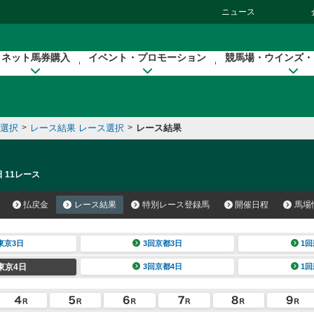
ニュース
ネット馬券購入
イベント・プロモーション
競馬場・ウインズ・
催選択
>
レース結果 レース選択
>
レース結果
 11レース
払戻金
レース結果
特別レース登録馬
開催日程
馬場
東京3日
3回京都3日
1回
東京4日
3回京都4日
1回