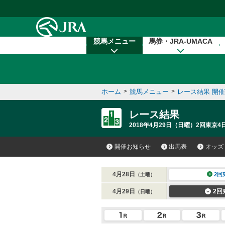
本文へ移動する
競馬メニュー
馬券・JRA-UMACA
ホーム
>
競馬メニュー
>
レース結果 開
レース結果
2018年4月29日（日曜）2回東京4日
開催お知らせ
出馬表
オッズ
4月28日
2回
（土曜）
4月29日
2回
（日曜）