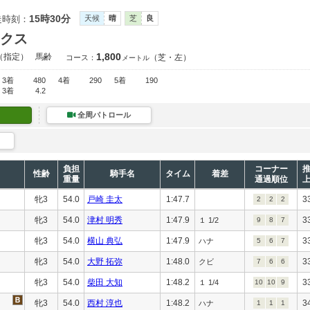
15時30分
走時刻：
天候
晴
芝
良
クス
1,800
（指定）
馬齢
（芝・左）
コース：
メートル
3着
480
4着
290
5着
190
3着
4.2
全周パトロール
負担
コーナー
性齢
騎手名
タイム
着差
重量
通過順位
牝3
54.0
戸崎 圭太
1:47.7
3
2
2
2
牝3
54.0
津村 明秀
1:47.9
3
１ 1/2
9
8
7
牝3
54.0
横山 典弘
1:47.9
3
ハナ
5
6
7
牝3
54.0
大野 拓弥
1:48.0
3
クビ
7
6
6
牝3
54.0
柴田 大知
1:48.2
3
１ 1/4
10
10
9
牝3
54.0
西村 淳也
1:48.2
3
ハナ
1
1
1