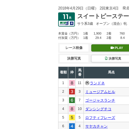
発
2018年4月29日（日曜） 2回東京4日
スイートピーステー
サラ系3歳
オープン
（混合）牝
本賞金
（万円）
1着
1,900
2着
760
付加賞
（万円）
1着
29.4
2着
8.4
レース映像
PLAY
決勝写真
決勝写真
馬
着順
枠
馬名
番
1
11
ランドネ
2
3
ミュージアムヒル
3
7
ゴージャスランチ
4
10
ダンシングチコ
5
5
ロフティフレーズ
6
4
サヤカチャン