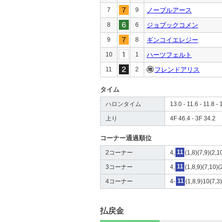
7
9
ノーブルアース
8
6
ジョブックコメン
9
8
ギンコイエレジー
10
1
ハーツフェルト
11
2
フレンドアリス
タイム
ハロンタイム
13.0 - 11.6 - 11.8 - 
上り
4F 46.4 - 3F 34.2
コーナー通過順位
2コーナー
4,
11
(1,8)(7,9)(2,1
3コーナー
4,
11
(1,8,9)(7,10)(
4コーナー
4-
11
(1,8,9)10(7,3
払戻金