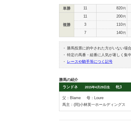
11
820
単勝
円
11
200
円
3
110
複勝
円
7
140
円
・
勝馬投票に的中された方がいない場
・
特定の馬番・組番に人気が著しく集
・
レースや騎手等につく記号
勝馬の紹介
ランドネ
牝3
2015年4月29日生
父：Blame
母：Loure
馬主：(同)小林英一ホールディングス