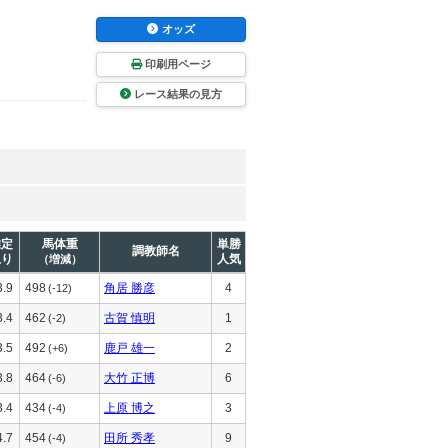
オッズ
印刷用ページ
レース結果の見方
推定
馬体重
単勝
調教師名
上り
人気
（増減）
3.9
498
角居 勝彦
4
(-12)
3.4
462
古賀 慎明
1
(-2)
3.5
492
鹿戸 雄一
2
(+6)
3.8
464
大竹 正博
6
(-6)
3.4
434
上原 博之
3
(-4)
4.7
454
田所 秀孝
9
(-4)