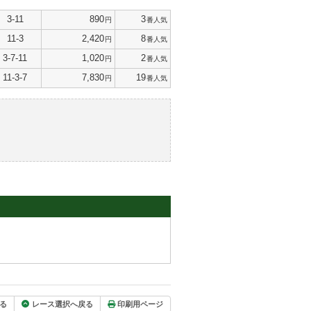
3-11
890
3
円
番人気
11-3
2,420
8
円
番人気
3-7-11
1,020
2
円
番人気
11-3-7
7,830
19
円
番人気
る
レース選択へ戻る
印刷用ページ