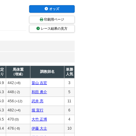
オッズ
印刷用ページ
レース結果の見方
推定
馬体重
単勝
調教師名
上り
人気
（増減）
4.9
442
畠山 吉宏
3
(+8)
5.3
448
和田 勇介
5
(-2)
5.0
456
武井 亮
11
(+12)
5.3
482
堀 宣行
6
(+4)
4.5
470
大竹 正博
4
(0)
4.4
476
伊藤 大士
10
(-8)