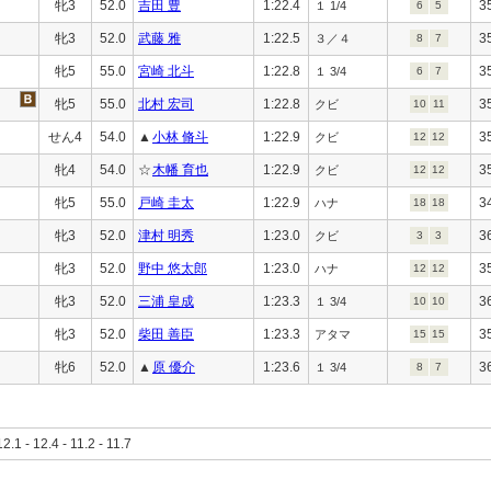
牝3
52.0
吉田 豊
1:22.4
3
１ 1/4
6
5
牝3
52.0
武藤 雅
1:22.5
3
３／４
8
7
牝5
55.0
宮崎 北斗
1:22.8
3
１ 3/4
6
7
牝5
55.0
北村 宏司
1:22.8
3
クビ
10
11
せん4
54.0
▲
小林 脩斗
1:22.9
3
クビ
12
12
牝4
54.0
☆
木幡 育也
1:22.9
3
クビ
12
12
牝5
55.0
戸崎 圭太
1:22.9
3
ハナ
18
18
牝3
52.0
津村 明秀
1:23.0
3
クビ
3
3
牝3
52.0
野中 悠太郎
1:23.0
3
ハナ
12
12
牝3
52.0
三浦 皇成
1:23.3
3
１ 3/4
10
10
牝3
52.0
柴田 善臣
1:23.3
3
アタマ
15
15
牝6
52.0
▲
原 優介
1:23.6
3
１ 3/4
8
7
12.1 - 12.4 - 11.2 - 11.7