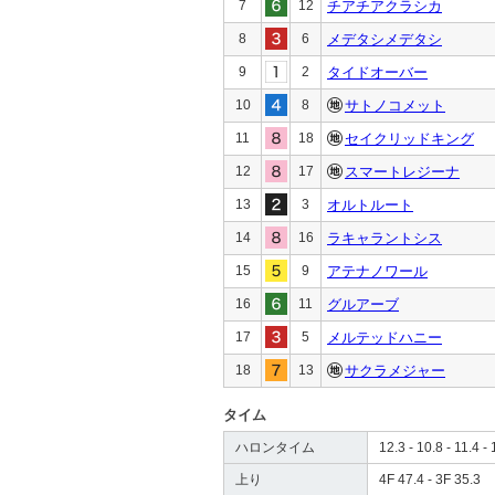
7
12
チアチアクラシカ
8
6
メデタシメデタシ
9
2
タイドオーバー
10
8
サトノコメット
11
18
セイクリッドキング
12
17
スマートレジーナ
13
3
オルトルート
14
16
ラキャラントシス
15
9
アテナノワール
16
11
グルアーブ
17
5
メルテッドハニー
18
13
サクラメジャー
タイム
ハロンタイム
12.3 - 10.8 - 11.4 - 
上り
4F 47.4 - 3F 35.3