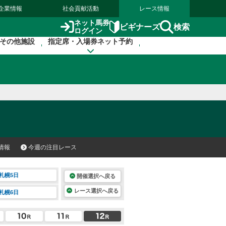
企業情報
社会貢献活動
レース情報
ネット馬券
検索
ビギナーズ
ログイン
その他施設
指定席・入場券ネット予約
情報
今週の注目レース
札幌5日
開催選択へ戻る
レース選択へ戻る
札幌6日