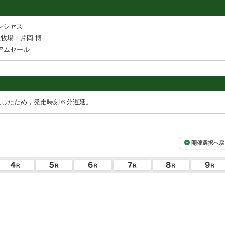
レシヤス
牧場：片岡 博
アムセール
入したため，発走時刻６分遅延。
開催選択へ戻