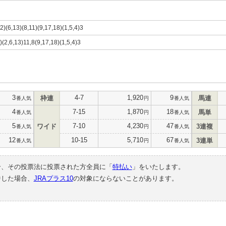
12)(6,13)(8,11)(9,17,18)(1,5,4)3
)(2,6,13)11,8(9,17,18)(1,5,4)3
3
4-7
1,920
9
枠連
馬連
番人気
円
番人気
4
7-15
1,870
18
馬単
番人気
円
番人気
5
7-10
4,230
47
ワイド
3連複
番人気
円
番人気
12
10-15
5,710
67
3連単
番人気
円
番人気
合、その投票法に投票された方全員に「
特払い
」をいたします。
中した場合、
JRAプラス10
の対象にならないことがあります。