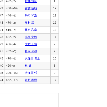
5.3
492
堀井 雅広
1
(-2)
5.3
450
古賀 慎明
12
(+10)
5.7
446
勢司 和浩
13
(+8)
5.4
470
奥村 武
15
(-2)
5.4
516
尾形 和幸
18
(+4)
5.3
432
高橋 文雅
14
(-2)
4.9
466
大竹 正博
7
(-4)
6.1
482
鈴木 伸尋
2
(+8)
5.5
470
久保田 貴士
16
(+6)
6.0
420
林 徹
8
(0)
5.5
396
大江原 哲
9
(+16)
6.4
462
岩戸 孝樹
17
(+17)