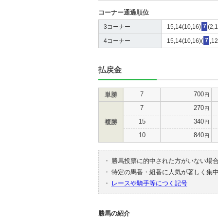
コーナー通過順位
3コーナー
15,14(10,16)
7
(2,
4コーナー
15,14(10,16)(
7
,12
払戻金
7
700
単勝
円
7
270
円
15
340
複勝
円
10
840
円
・
勝馬投票に的中された方がいない場
・
特定の馬番・組番に人気が著しく集
・
レースや騎手等につく記号
勝馬の紹介