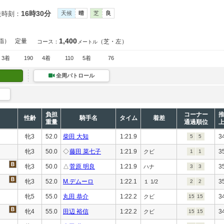
16時30分
走時刻：
天候
晴
芝
良
1,400
指）
定量
（芝・左）
コース：
メートル
3着
190
4着
110
5着
76
全周パトロール
負担
コーナー
性齢
騎手名
タイム
着差
重量
通過順位
牝3
52.0
柴田 大知
1:21.9
3
5
5
牝3
50.0
◇
藤田 菜七子
1:21.9
3
クビ
1
1
牝3
50.0
△
菅原 明良
1:21.9
3
ハナ
3
3
牝3
52.0
M.デムーロ
1:22.1
3
１ 1/2
2
2
牝5
55.0
丸田 恭介
1:22.2
3
クビ
15
15
牝4
55.0
田辺 裕信
1:22.2
3
クビ
15
15