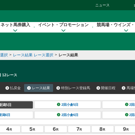
ニュース
ネット馬券購入
イベント・プロモーション
競馬場・ウインズ・
催選択
>
レース結果 レース選択
>
レース結果
 12レース
払戻金
レース結果
特別レース登録馬
開催日程
馬場
新潟5日
2回小倉5日
2回
新潟6日
2回小倉6日
2回