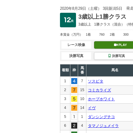
発
2020年8月29日（土曜） 3回新潟5日
3歳以上1勝クラス
3歳以上
1勝クラス
（混合）（特
本賞金
（万円）
1着
760
2着
300
レース映像
PLAY
決勝写真
決勝写真
馬
着順
枠
馬名
番
1
7
ソスピタ
2
15
コミカライズ
3
10
ホープホワイト
4
14
イヴ
5
1
ダンシングチコ
6
4
タマノジュメイラ