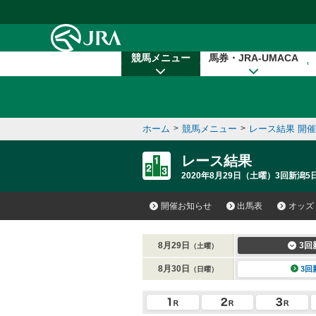
本文へ移動する
競馬メニュー
馬券・JRA-UMACA
ホーム
>
競馬メニュー
>
レース結果 開
レース結果
2020年8月29日（土曜）3回新潟5日
開催お知らせ
出馬表
オッズ
8月29日
3回
（土曜）
8月30日
3回
（日曜）