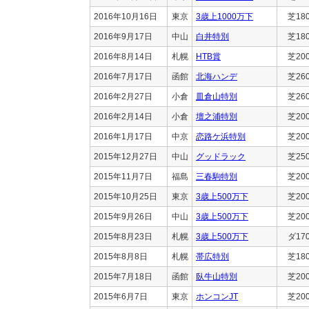
2016年10月16日
東京
3歳上1000万下
芝18
2016年9月17日
中山
白井特別
芝18
2016年8月14日
札幌
HTB賞
芝20
2016年7月17日
函館
北海ハンデ
芝26
2016年2月27日
小倉
皿倉山特別
芝26
2016年2月14日
小倉
壇之浦特別
芝20
2016年1月17日
中京
恋路ケ浜特別
芝20
2015年12月27日
中山
グッドラック
芝25
2015年11月7日
福島
三春駒特別
芝20
2015年10月25日
東京
3歳上500万下
芝20
2015年9月26日
中山
3歳上500万下
芝20
2015年8月23日
札幌
3歳上500万下
ダ17
2015年8月8日
札幌
帯広特別
芝18
2015年7月18日
函館
臥牛山特別
芝20
2015年6月7日
東京
ホンコンJT
芝20