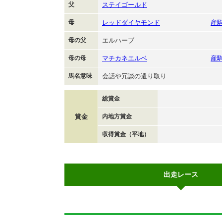
父
ステイゴールド
母
レッドダイヤモンド
産
母の父
エルハーブ
母の母
マチカネエルベ
産
馬名意味
会話や冗談の遣り取り
総賞金
賞金
内地方賞金
収得賞金（平地）
出走レース