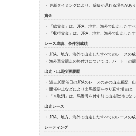
・
更新タイミングにより、反映が遅れる場合があり
賞金
・
「総賞金」は、JRA、地方、海外で出走したす
・
「収得賞金」は、JRA、地方、海外で出走した
レース成績、条件別成績
・
JRA、地方、海外で出走したすべてのレースの
・
海外重賞競走の格付けについては、パートⅠの競
出走・出馬投票履歴
・
過去16開催日のJRAのレースのみの出走履歴、
・
開催中止などにより出馬投票をやり直す場合は、
・
「※取消」は、馬番号を付す前に出走取消になっ
出走レース
・
JRA、地方、海外で出走したすべてのレースの
レーティング