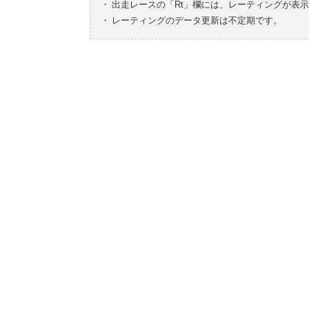
・
出走レースの「Rt」欄には、レーティングが表
・
レーティングのデータ更新は不定期です。