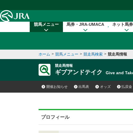
本文へ移動する
競馬メニュー
馬券・JRA-UMACA
ネット馬券
ホーム
>
競馬メニュー
>
競走馬検索
>
競走馬情報
競走馬情報
ギブアンドテイク
Give and T
開催お知らせ
出馬表
オッズ
払戻金
プロフィール