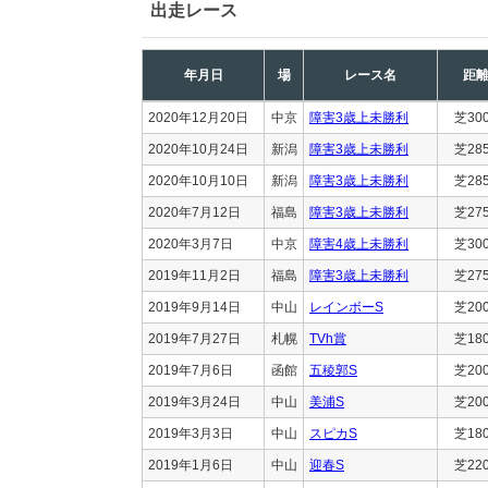
出走レース
年月日
場
レース名
距
2020年12月20日
中京
障害3歳上未勝利
芝30
2020年10月24日
新潟
障害3歳上未勝利
芝28
2020年10月10日
新潟
障害3歳上未勝利
芝28
2020年7月12日
福島
障害3歳上未勝利
芝27
2020年3月7日
中京
障害4歳上未勝利
芝30
2019年11月2日
福島
障害3歳上未勝利
芝27
2019年9月14日
中山
レインボーS
芝20
2019年7月27日
札幌
TVh賞
芝18
2019年7月6日
函館
五稜郭S
芝20
2019年3月24日
中山
美浦S
芝20
2019年3月3日
中山
スピカS
芝18
2019年1月6日
中山
迎春S
芝22