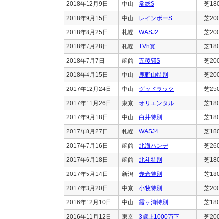
2018年12月9日
中山
常総S
芝18
2018年9月15日
中山
レインボーS
芝20
2018年8月25日
札幌
WASJ2
芝20
2018年7月28日
札幌
TVh賞
芝18
2018年7月7日
函館
五稜郭S
芝20
2018年4月15日
中山
鹿野山特別
芝20
2017年12月24日
中山
グッドラック
芝25
2017年11月26日
東京
オリエンタル
芝18
2017年9月18日
中山
白井特別
芝18
2017年8月27日
札幌
WASJ4
芝18
2017年7月16日
函館
北海ハンデ
芝26
2017年6月18日
函館
北斗特別
芝18
2017年5月14日
新潟
赤倉特別
芝18
2017年3月20日
中京
小牧特別
芝20
2016年12月10日
中山
霞ヶ浦特別
芝18
2016年11月12日
東京
3歳上1000万下
芝20