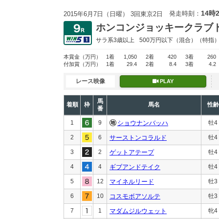
14時
発走時刻：
2015年6月7日（日曜） 3回東京2日
ホンコンジョッキークラブ
サラ系3歳以上
500万円以下
（混合）（特指
本賞金
（万円）
1着
1,050
2着
420
3着
260
付加賞
（万円）
1着
29.4
2着
8.4
3着
4.2
レース映像
PLAY
馬
着順
枠
馬名
性齢
番
1
9
ショウナンバッハ
牡4
2
6
サーストンコラルド
牡4
3
2
ゲットアテープ
牡4
4
4
ギブアンドテイク
牡4
5
12
マイネルリード
牡3
6
10
コスモボアソルテ
牡3
7
1
マダムジルウェット
牝4