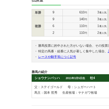
払戻金
9
610
3
単勝
円
番人気
9
140
3
円
番人気
6
110
1
複勝
円
番人気
2
110
2
円
番人気
・
勝馬投票に的中された方がいない場合、その投票
・
特定の馬番・組番に人気が著しく集中した場合、
・
レースや騎手等につく記号
勝馬の紹介
ショウナンバッハ
牡4
2011年3月5日生
父：ステイゴールド
母：シュガーハート
馬主：国本 哲秀
生産牧場：ヤナガワ牧場