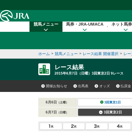
本文へ移動する
競馬メニュー
馬券・JRA-UMACA
ネット馬券
ホーム
>
競馬メニュー
>
レース結果 開催選択
>
レー
レース結果
2015年6月7日（日曜）3回東京2日 9レース
開催お知らせ
出馬表
オッズ
払戻金
6月6日
3回東京1日
（土曜）
6月7日
3回東京2日
（日曜）