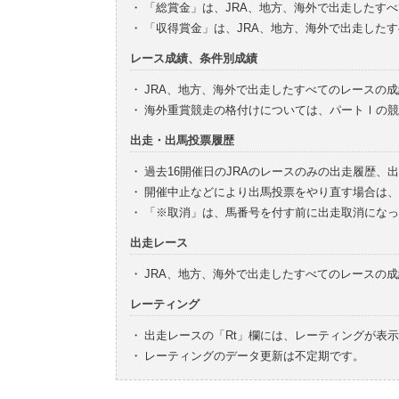
・
「総賞金」は、JRA、地方、海外で出走したす
・
「収得賞金」は、JRA、地方、海外で出走した
レース成績、条件別成績
・
JRA、地方、海外で出走したすべてのレースの
・
海外重賞競走の格付けについては、パートⅠの競
出走・出馬投票履歴
・
過去16開催日のJRAのレースのみの出走履歴、
・
開催中止などにより出馬投票をやり直す場合は、
・
「※取消」は、馬番号を付す前に出走取消になっ
出走レース
・
JRA、地方、海外で出走したすべてのレースの
レーティング
・
出走レースの「Rt」欄には、レーティングが表
・
レーティングのデータ更新は不定期です。