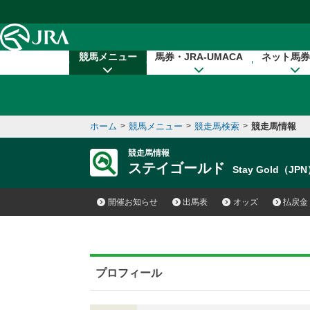
本文へ移動する
競馬メニュー
馬券・JRA-UMACA
ネット馬券
ホーム
>
競馬メニュー
>
競走馬検索
>
競走馬情報
競走馬情報
ステイゴールド
Stay Gold（JP
開催お知らせ
出馬表
オッズ
払戻金
プロフィール