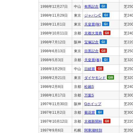
1998年12月27日
中山
有馬記念
芝25
1998年11月29日
東京
ジャパンC
芝24
1998年11月1日
東京
天皇賞(秋)
芝20
1998年10月11日
京都
京都大賞典
芝24
1998年7月12日
阪神
宝塚記念
芝22
1998年6月13日
東京
目黒記念
芝25
1998年5月3日
京都
天皇賞(春)
芝32
1998年3月29日
中山
日経賞
芝25
1998年2月21日
東京
ダイヤモンド
芝32
1998年2月8日
京都
松籟S
芝24
1998年1月17日
京都
万葉S
芝30
1997年11月30日
阪神
Gホイップ
芝20
1997年11月2日
京都
菊花賞
芝30
1997年10月12日
京都
京都新聞杯
芝22
1997年9月6日
札幌
阿寒湖特別
芝20