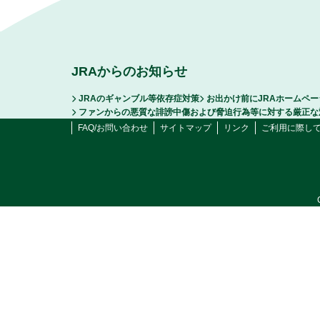
JRAからのお知らせ
JRAのギャンブル等依存症対策
お出かけ前にJRAホームペ
ファンからの悪質な誹謗中傷および脅迫行為等に対する厳正な
FAQ/お問い合わせ
サイトマップ
リンク
ご利用に際し