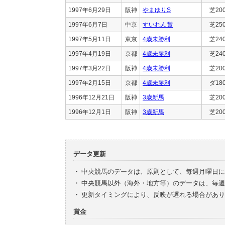
1997年6月29日
阪神
やまゆりS
芝20
1997年6月7日
中京
すいれん賞
芝25
1997年5月11日
東京
4歳未勝利
芝24
1997年4月19日
京都
4歳未勝利
芝24
1997年3月22日
阪神
4歳未勝利
芝20
1997年2月15日
京都
4歳未勝利
ダ18
1996年12月21日
阪神
3歳新馬
芝20
1996年12月1日
阪神
3歳新馬
芝20
データ更新
・
中央競馬のデータは、原則として、毎週月曜日に
・
中央競馬以外（海外・地方等）のデータは、毎週
・
更新タイミングにより、反映が遅れる場合があり
賞金