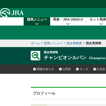
本文へ移動する
競馬メニュー
馬券・JRA-UMACA
ネット馬券
ホーム
>
競馬メニュー
>
競走馬検索
>
競走馬情報
競走馬情報
チャンピオンルパン
Champion
開催お知らせ
出馬表
オッズ
払戻金
プロフィール