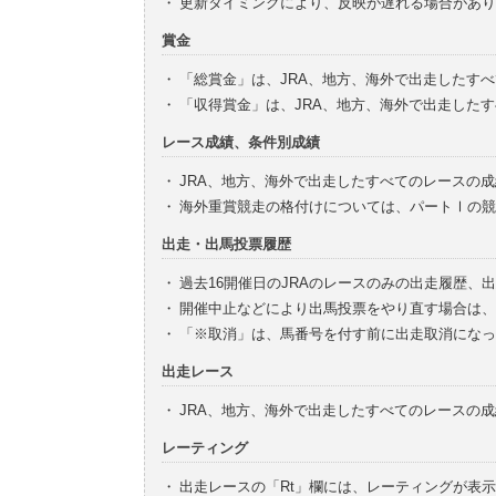
・
更新タイミングにより、反映が遅れる場合があり
賞金
・
「総賞金」は、JRA、地方、海外で出走したす
・
「収得賞金」は、JRA、地方、海外で出走した
レース成績、条件別成績
・
JRA、地方、海外で出走したすべてのレースの
・
海外重賞競走の格付けについては、パートⅠの競
出走・出馬投票履歴
・
過去16開催日のJRAのレースのみの出走履歴、
・
開催中止などにより出馬投票をやり直す場合は、
・
「※取消」は、馬番号を付す前に出走取消になっ
出走レース
・
JRA、地方、海外で出走したすべてのレースの
レーティング
・
出走レースの「Rt」欄には、レーティングが表