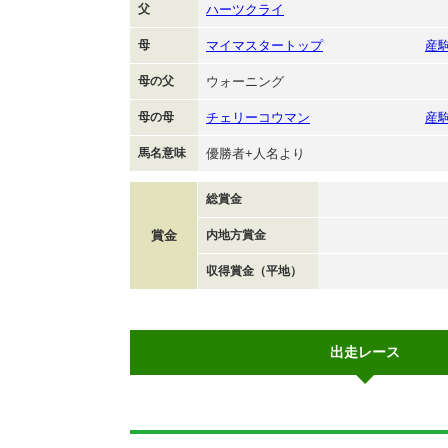
父
ハーツクライ
母
マイマスタートップ
産
母の父
ウォーニング
母の母
チェリーコウマン
産
馬名意味
優勝者+人名より
総賞金
賞金
内地方賞金
収得賞金（平地）
出走レース