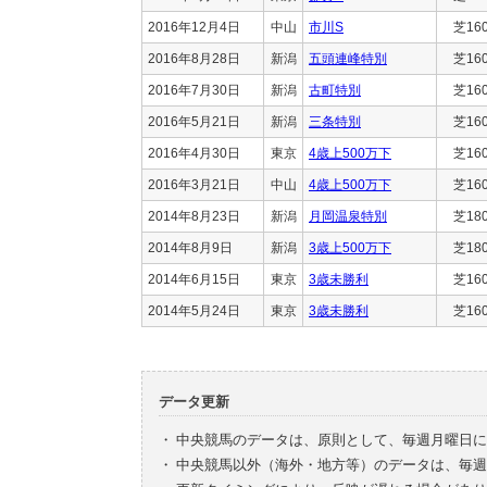
2016年12月4日
中山
市川S
芝16
2016年8月28日
新潟
五頭連峰特別
芝16
2016年7月30日
新潟
古町特別
芝16
2016年5月21日
新潟
三条特別
芝16
2016年4月30日
東京
4歳上500万下
芝16
2016年3月21日
中山
4歳上500万下
芝16
2014年8月23日
新潟
月岡温泉特別
芝18
2014年8月9日
新潟
3歳上500万下
芝18
2014年6月15日
東京
3歳未勝利
芝16
2014年5月24日
東京
3歳未勝利
芝16
データ更新
・
中央競馬のデータは、原則として、毎週月曜日に
・
中央競馬以外（海外・地方等）のデータは、毎週