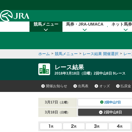
本文へ移動する
競馬メニュー
馬券・JRA-UMACA
ネット馬券
ホーム
>
競馬メニュー
>
レース結果 開催選択
>
レー
レース結果
2018年3月18日（日曜）2回中山8日 9レース
開催お知らせ
出馬表
オッズ
払戻金
3月17日
2回中山7日
（土曜）
3月18日
2回中山8日
（日曜）