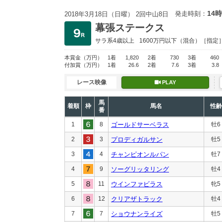
14時
発走時刻：
2018年3月18日（日曜） 2回中山8日
幕張ステークス
サラ系4歳以上
1600万円以下
（混合）［指定
本賞金
（万円）
1着
1,820
2着
730
3着
460
付加賞
（万円）
1着
26.6
2着
7.6
3着
3.8
レース映像
PLAY
馬
着順
枠
馬名
性齢
番
1
8
ゴールドサーベラス
牡6
2
3
プロディガルサン
牡5
3
4
チャンピオンルパン
牡7
4
9
ソーグリッタリング
牡4
5
11
ウインファビラス
牝5
6
12
クリアザトラック
牡4
7
7
ショウナンライズ
牡5