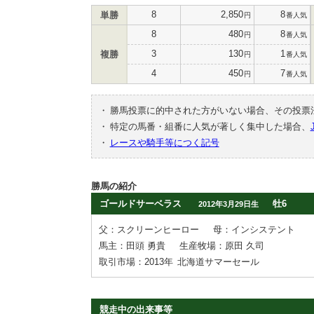
8
2,850
8
単勝
円
番人気
8
480
8
円
番人気
3
130
1
複勝
円
番人気
4
450
7
円
番人気
・
勝馬投票に的中された方がいない場合、その投票
・
特定の馬番・組番に人気が著しく集中した場合、
・
レースや騎手等につく記号
勝馬の紹介
ゴールドサーベラス
牡6
2012年3月29日生
父：スクリーンヒーロー
母：インシステント
馬主：田頭 勇貴
生産牧場：原田 久司
取引市場：2013年
北海道サマーセール
競走中の出来事等