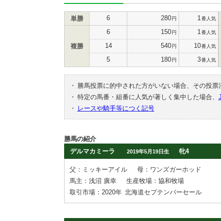
6
280
1
単勝
円
番人気
6
150
1
円
番人気
14
540
10
複勝
円
番人気
5
180
3
円
番人気
・
勝馬投票に的中された方がいない場合、その投票
・
特定の馬番・組番に人気が著しく集中した場合、
・
レースや騎手等につく記号
勝馬の紹介
デルマカミーラ
牝4
2019年5月19日生
父：ミッキーアイル
母：ワンズガーホッド
馬主：浅沼 廣幸
生産牧場：協和牧場
取引市場：2020年
北海道セプテンバーセール