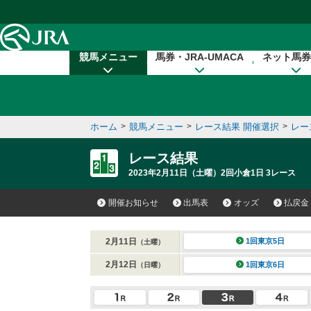
本文へ移動する
競馬メニュー
馬券・JRA-UMACA
ネット馬券
ホーム
>
競馬メニュー
>
レース結果 開催選択
>
レー
レース結果
2023年2月11日（土曜）2回小倉1日 3レース
開催お知らせ
出馬表
オッズ
払戻金
2月11日
1回東京5日
（土曜）
2月12日
1回東京6日
（日曜）