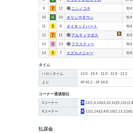
9
12
ニシノコチ
牝4
10
10
キリシマタウン
牡4
11
8
ネイキッドハート
牝4
12
11
アルティマボス
牡4
13
13
フラスティー
牝4
14
7
スズカメジャー
牡9
タイム
ハロンタイム
12.0 - 10.4 - 11.0 - 11.6 - 12.2
上り
4F 45.2 - 3F 34.8
コーナー通過順位
3コーナー
6
,12(1,4,14)(3,10,11)(5,13)-(2,8
4コーナー
6
-12(1,14)(3,4)5,10(2,13,11)(8,
払戻金