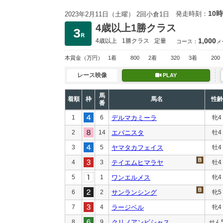
10時
発走時刻：
2023年2月11日（土曜） 2回小倉1日
4歳以上1勝クラス
1,000
4歳以上
1勝クラス
定量
コース：
メ
本賞金
（万円）
1着
800
2着
320
3着
200
レース映像
PLAY
馬
着順
枠
馬名
性齢
番
1
6
デルマカミーラ
牝4
2
14
エバニスタ
牡4
3
5
ヤマタカフェイス
牡4
4
3
テイエムヒマラヤ
牡4
5
1
ワンエルメス
牝4
6
2
サンランシング
牝5
7
4
ラージベル
牝4
8
9
クリノアンビシャス
せん