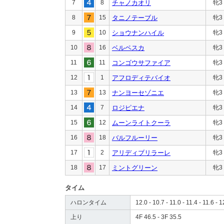
7
8
チャノカオリ
牝3
8
15
タニノテーブル
牝3
9
10
ショウナンハイル
牝3
10
16
ベルペスカ
牝3
11
11
コンゴウサファイア
牝3
12
1
アフロディテバイオ
牝3
13
13
ナンヨーセゾニエ
牝3
14
7
ロジピエナ
牝3
15
12
ムーンライトクーラ
牝3
16
18
バルフルーリー
牝3
17
2
アリディブリラーレ
牝3
18
17
ミントグリーン
牝3
タイム
ハロンタイム
12.0 - 10.7 - 11.0 - 11.4 - 11.6 - 1
上り
4F 46.5 - 3F 35.5