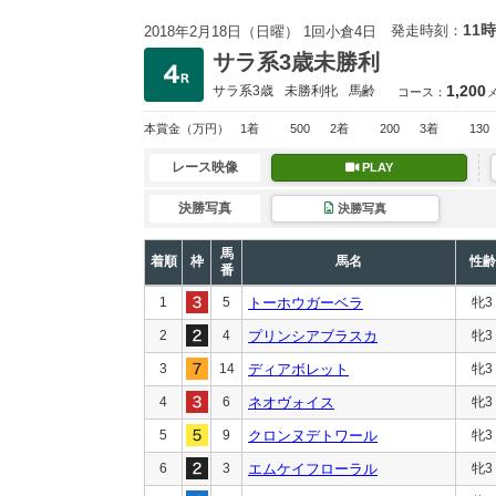
11時
発走時刻：
2018年2月18日（日曜） 1回小倉4日
サラ系3歳未勝利
1,200
サラ系3歳
未勝利
牝
馬齢
コース：
本賞金
（万円）
1着
500
2着
200
3着
130
レース映像
PLAY
決勝写真
決勝写真
馬
着順
枠
馬名
性齢
番
1
5
トーホウガーベラ
牝3
2
4
プリンシアブラスカ
牝3
3
14
ディアボレット
牝3
4
6
ネオヴォイス
牝3
5
9
クロンヌデトワール
牝3
6
3
エムケイフローラル
牝3