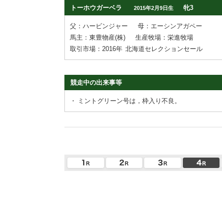
トーホウガーベラ
牝3
2015年2月9日生
父：ハービンジャー
母：エーシンアガペー
馬主：東豊物産(株)
生産牧場：栄進牧場
取引市場：2016年
北海道セレクションセール
競走中の出来事等
・
ミントグリーン号は，枠入り不良。