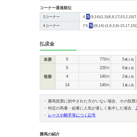
コーナー通過順位
3コーナー
4,
5
(9,14)(1,3)(6,8,17)15,2,10(
4コーナー
(*4,
5
)(9,14)-(1,6,3,8)-15,17,10
払戻金
5
770
5
単勝
円
番人気
5
220
6
円
番人気
4
140
2
複勝
円
番人気
14
140
1
円
番人気
・
勝馬投票に的中された方がいない場合、その投票
・
特定の馬番・組番に人気が著しく集中した場合、
・
レースや騎手等につく記号
勝馬の紹介