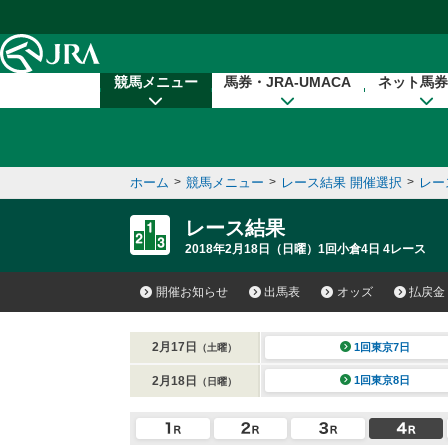
本文へ移動する
競馬メニュー
馬券・JRA-UMACA
ネット馬券
ホーム
>
競馬メニュー
>
レース結果 開催選択
>
レー
レース結果
2018年2月18日（日曜）1回小倉4日 4レース
開催お知らせ
出馬表
オッズ
払戻金
2月17日
1回東京7日
（土曜）
2月18日
1回東京8日
（日曜）