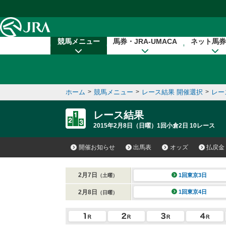
本文へ移動する
競馬メニュー
馬券・JRA-UMACA
ネット馬券
ホーム
>
競馬メニュー
>
レース結果 開催選択
>
レー
レース結果
2015年2月8日（日曜）1回小倉2日 10レース
開催お知らせ
出馬表
オッズ
払戻金
2月7日
1回東京3日
（土曜）
2月8日
1回東京4日
（日曜）