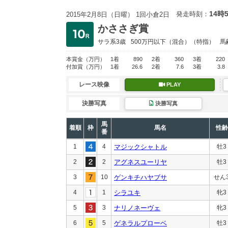
14時
発走時刻：
2015年2月8日（日曜） 1回小倉2日
かささぎ賞
サラ系3歳
500万円以下
（混合）（特指）
馬
本賞金
（万円）
1着
890
2着
360
3着
220
付加賞
（万円）
1着
26.6
2着
7.6
3着
3.8
レース映像
PLAY
決勝写真
決勝写真
馬
着順
枠
馬名
性齢
番
1
4
マジックシャトル
牡3
2
2
アグネスユーリヤ
牡3
3
10
ゲンキチハヤブサ
せん
4
1
シラユキ
牝3
5
3
ナリノネーヴェ
牝3
6
5
ゲネラルプローベ
牡3