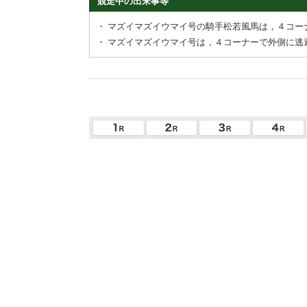
競走中の出来事等
・
マズイマズイウマイ号の騎手松若風馬は，４コー
・
マズイマズイウマイ号は，４コーナーで外側に逃