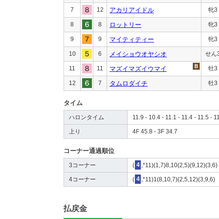
7
12
アカリアイドル
牝3
8
8
ロットリー
牝3
9
9
マイティティー
牝3
10
6
メイショウオヤシオ
せん
11
11
マズイマズイウマイ
牡3
12
7
タムロダイチ
牡3
タイム
ハロンタイム
11.9 - 10.4 - 11.1 - 11.4 - 11.5 - 1
上り
4F 45.8 - 3F 34.7
コーナー通過順位
3コーナー
(
4
,*11)(1,7)8,10(2,5)(9,12)(3,6)
4コーナー
(
4
,*11)1(8,10,7)(2,5,12)(3,9,6)
払戻金