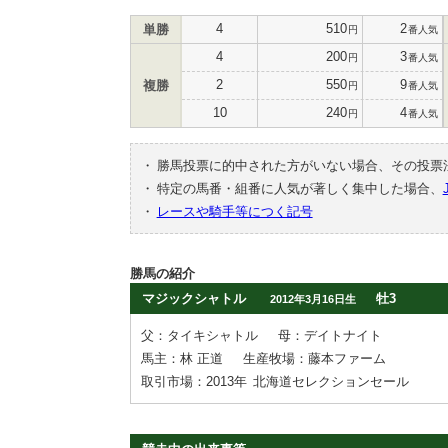
4
510
2
単勝
円
番人気
4
200
3
円
番人気
2
550
9
複勝
円
番人気
10
240
4
円
番人気
・
勝馬投票に的中された方がいない場合、その投票
・
特定の馬番・組番に人気が著しく集中した場合、
・
レースや騎手等につく記号
勝馬の紹介
マジックシャトル
牡3
2012年3月16日生
父：タイキシャトル
母：デイトナイト
馬主：林 正道
生産牧場：藤本ファーム
取引市場：2013年
北海道セレクションセール