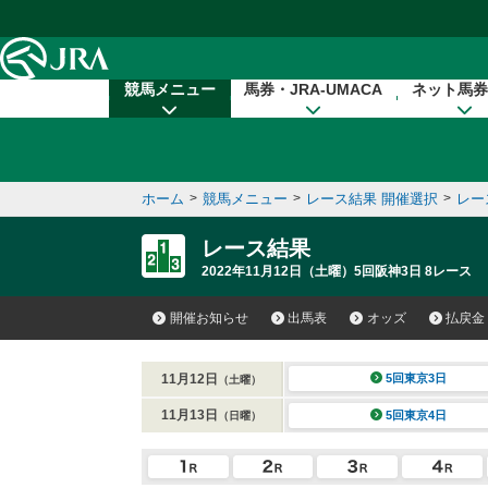
本文へ移動する
競馬メニュー
馬券・JRA-UMACA
ネット馬券
ホーム
>
競馬メニュー
>
レース結果 開催選択
>
レー
レース結果
2022年11月12日（土曜）5回阪神3日 8レース
開催お知らせ
出馬表
オッズ
払戻金
11月12日
5回東京3日
（土曜）
11月13日
5回東京4日
（日曜）