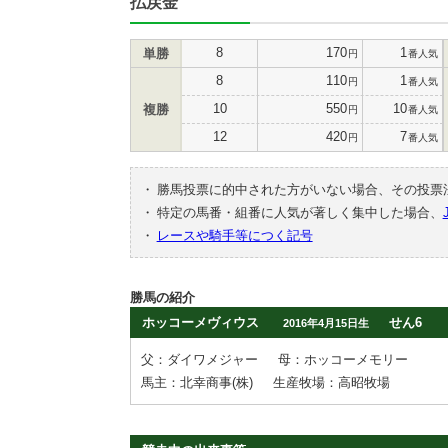
払戻金
8
170
1
単勝
円
番人気
8
110
1
円
番人気
10
550
10
複勝
円
番人気
12
420
7
円
番人気
・
勝馬投票に的中された方がいない場合、その投票
・
特定の馬番・組番に人気が著しく集中した場合、
・
レースや騎手等につく記号
勝馬の紹介
ホッコーメヴィウス
せん6
2016年4月15日生
父：ダイワメジャー
母：ホッコーメモリー
馬主：北幸商事(株)
生産牧場：高昭牧場