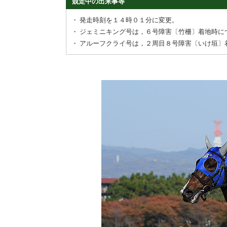
競走中の出来事等
・
発走時刻を１４時０１分に変更。
・
ジェミニキング号は，６号障害〔竹柵〕着地時に
・
アルーフクライ号は，２周目８号障害〔いけ垣〕