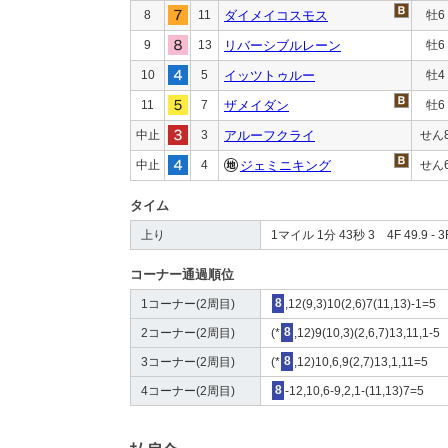
8
11
ダイメイコスモス
牡6
9
13
リバーシブルレーン
牡6
10
5
イッツトゥルー
牡4
11
7
ザメイダン
牡6
中止
3
アルーフクライ
せん
中止
4
ジェミニキング
せん
タイム
上り
1マイル 1分 43秒 3 4F 49.9 - 3F
コーナー通過順位
1コーナー(2周目)
8
,12(9,3)10(2,6)7(11,13)-1=5
2コーナー(2周目)
(*
8
,12)9(10,3)(2,6,7)13,11,1-5
3コーナー(2周目)
(*
8
,12)10,6,9(2,7)13,1,11=5
4コーナー(2周目)
8
-12,10,6-9,2,1-(11,13)7=5