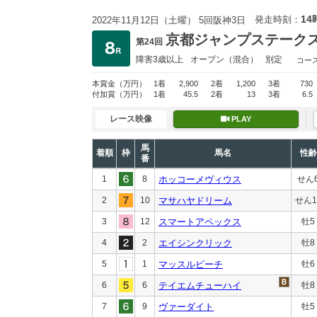
14
発走時刻：
2022年11月12日（土曜） 5回阪神3日
京都ジャンプステーク
第24回
障害3歳以上
オープン
（混合）
別定
コー
本賞金
（万円）
1着
2,900
2着
1,200
3着
730
付加賞
（万円）
1着
45.5
2着
13
3着
6.5
レース映像
PLAY
馬
着順
枠
馬名
性齢
番
1
8
ホッコーメヴィウス
せん
2
10
マサハヤドリーム
せん1
3
12
スマートアペックス
牡5
4
2
エイシンクリック
牡8
5
1
マッスルビーチ
牡6
6
6
テイエムチューハイ
牡8
7
9
ヴァーダイト
牡5