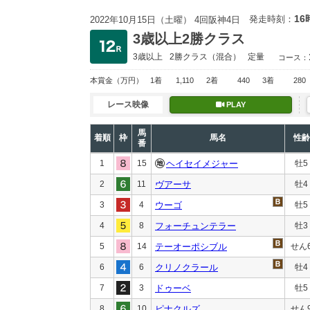
16
発走時刻：
2022年10月15日（土曜） 4回阪神4日
3歳以上2勝クラス
3歳以上
2勝クラス
（混合）
定量
コース：
本賞金
（万円）
1着
1,110
2着
440
3着
280
レース映像
PLAY
馬
着順
枠
馬名
性齢
番
1
15
ヘイセイメジャー
牡5
2
11
ヴアーサ
牡4
3
4
ウーゴ
牡5
4
8
フォーチュンテラー
牡3
5
14
テーオーポシブル
せん
6
6
クリノクラール
牡4
7
3
ドゥーベ
牡5
8
10
ピナクルズ
せん