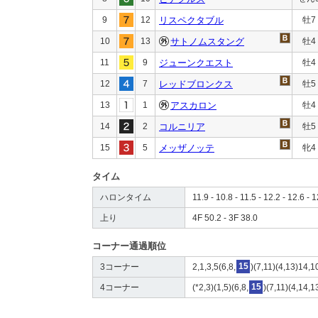
9
12
リスペクタブル
牡7
10
13
サトノムスタング
牡4
11
9
ジューンクエスト
牡4
12
7
レッドブロンクス
牡5
13
1
アスカロン
牡4
14
2
コルニリア
牡5
15
5
メッザノッテ
牝4
タイム
ハロンタイム
11.9 - 10.8 - 11.5 - 12.2 - 12.6 - 1
上り
4F 50.2 - 3F 38.0
コーナー通過順位
3コーナー
2,1,3,5(6,8,
15
)(7,11)(4,13)14,1
4コーナー
(*2,3)(1,5)(6,8,
15
)(7,11)(4,14,1