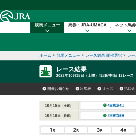
本文へ移動する
競馬メニュー
馬券・JRA-UMACA
ネット馬券
ホーム
>
競馬メニュー
>
レース結果 開催選択
>
レー
レース結果
2022年10月15日（土曜）4回阪神4日 12レース
開催お知らせ
出馬表
オッズ
払戻金
10月15日
4回東京4日
（土曜）
10月16日
4回東京5日
（日曜）