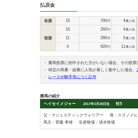
払戻金
15
700
4
単勝
円
番人気
15
260
4
円
番人気
11
280
5
複勝
円
番人気
4
920
11
円
番人気
・
勝馬投票に的中された方がいない場合、その投票
・
特定の馬番・組番に人気が著しく集中した場合、
・
レースや騎手等につく記号
勝馬の紹介
ヘイセイメジャー
牡5
2017年3月28日生
父：マジェスティックウォリアー
母：スズノメヒ
馬主：菅藤 孝雄
生産牧場：清水牧場