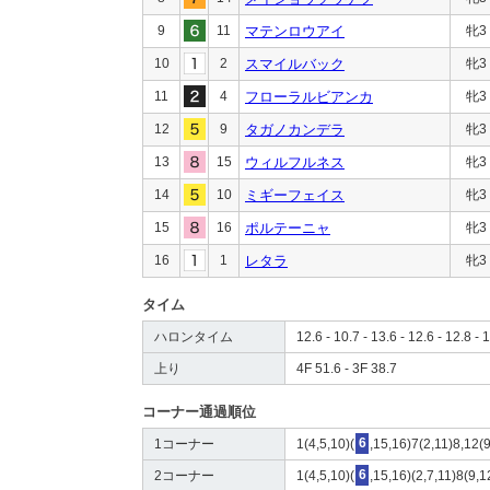
9
11
マテンロウアイ
牝3
10
2
スマイルバック
牝3
11
4
フローラルビアンカ
牝3
12
9
タガノカンデラ
牝3
13
15
ウィルフルネス
牝3
14
10
ミギーフェイス
牝3
15
16
ポルテーニャ
牝3
16
1
レタラ
牝3
タイム
ハロンタイム
12.6 - 10.7 - 13.6 - 12.6 - 12.8 - 
上り
4F 51.6 - 3F 38.7
コーナー通過順位
1コーナー
1(4,5,10)(
6
,15,16)7(2,11)8,12(
2コーナー
1(4,5,10)(
6
,15,16)(2,7,11)8(9,