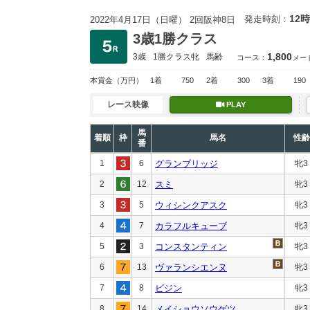
12時
発走時刻：
2022年4月17日（日曜） 2回阪神8日
3歳1勝クラス
1,800
3歳
1勝クラス
牝
馬齢
コース：
メー
本賞金
（万円）
1着
750
2着
300
3着
190
レース映像
PLAY
馬
着順
枠
馬名
性齢
番
1
6
グランブリッジ
牝3
2
12
スミ
牝3
3
5
ウィシンクアスク
牝3
4
7
カラフルキューブ
牝3
5
3
コンスタンティン
牝3
6
13
ヴァランシエンヌ
牝3
7
8
ビジン
牝3
8
14
メイショウソウゲツ
牝3