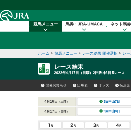
本文へ移動する
競馬メニュー
馬券・JRA-UMACA
ネット馬券
ホーム
>
競馬メニュー
>
レース結果 開催選択
>
レー
レース結果
2022年4月17日（日曜）2回阪神8日 5レース
開催お知らせ
出馬表
オッズ
払戻金
4月16日
3回中山7日
（土曜）
4月17日
3回中山8日
（日曜）