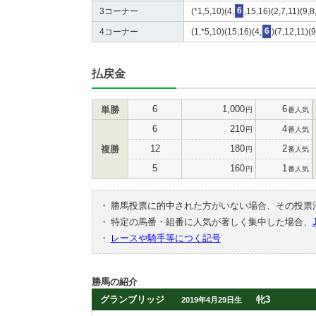
3コーナー
(*1,5,10)(4,
6
,15,16)(2,7,11)(9,8
4コーナー
(1,*5,10)(15,16)(4,
6
)(7,12,11)(
払戻金
6
1,000
6
単勝
円
番人気
6
210
4
円
番人気
12
180
2
複勝
円
番人気
5
160
1
円
番人気
・
勝馬投票に的中された方がいない場合、その投票
・
特定の馬番・組番に人気が著しく集中した場合、
・
レースや騎手等につく記号
勝馬の紹介
グランブリッジ
牝3
2019年4月29日生