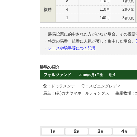
8
110
1
円
番人気
4
110
2
複勝
円
番人気
1
140
3
円
番人気
・
勝馬投票に的中された方がいない場合、その投票
・
特定の馬番・組番に人気が著しく集中した場合、
・
レースや騎手等につく記号
勝馬の紹介
フォルツァンド
牡4
2018年5月1日生
父：ドゥラメンテ
母：スピニングレディ
馬主：(株)カナヤマホールディングス
生産牧場：