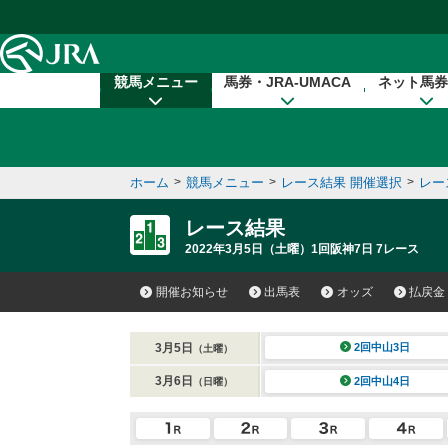
本文へ移動する
競馬メニュー
馬券・JRA-UMACA
ネット馬券
ホーム
>
競馬メニュー
>
レース結果 開催選択
>
レー
レース結果
2022年3月5日（土曜）1回阪神7日 7レース
開催お知らせ
出馬表
オッズ
払戻金
3月5日
2回中山3日
（土曜）
3月6日
2回中山4日
（日曜）