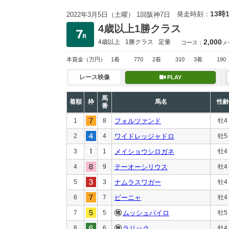
13時
発走時刻：
2022年3月5日（土曜） 1回阪神7日
4歳以上1勝クラス
2,000
4歳以上
1勝クラス
定量
コース：
メ
本賞金
（万円）
1着
770
2着
310
3着
190
レース映像
PLAY
馬
着順
枠
馬名
性齢
番
1
8
フォルツァンド
牡4
2
4
ワイドレッジャドロ
牡5
3
1
メイショウシロガネ
牡4
4
9
テーオーシリウス
牡4
5
3
ナムラスワガー
牡4
6
7
ピーニャ
牡4
7
5
ムッシュパイロ
牡5
8
6
ラリック
牡4