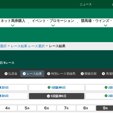
ニュース
ネット馬券購入
イベント・プロモーション
競馬場・ウインズ・
催選択
>
レース結果 レース選択
>
レース結果
日 9レース
払戻金
レース結果
特別レース登録馬
開催日程
馬場
東京5日
5回阪神5日
2回
東京6日
5回阪神6日
2回