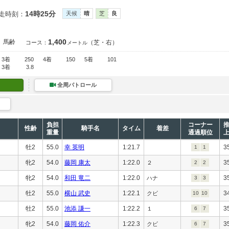
14時25分
走時刻：
天候
晴
芝
良
1,400
馬齢
（芝・右）
コース：
メートル
3着
250
4着
150
5着
101
3着
3.8
全周パトロール
負担
コーナー
性齢
騎手名
タイム
着差
重量
通過順位
牡2
55.0
幸 英明
1:21.7
3
1
1
牝2
54.0
藤岡 康太
1:22.0
3
２
2
2
牝2
54.0
和田 竜二
1:22.0
3
ハナ
3
3
牡2
55.0
横山 武史
1:22.1
3
クビ
10
10
牡2
55.0
池添 謙一
1:22.2
3
１
6
7
牝2
54.0
藤岡 佑介
1:22.3
3
クビ
6
7