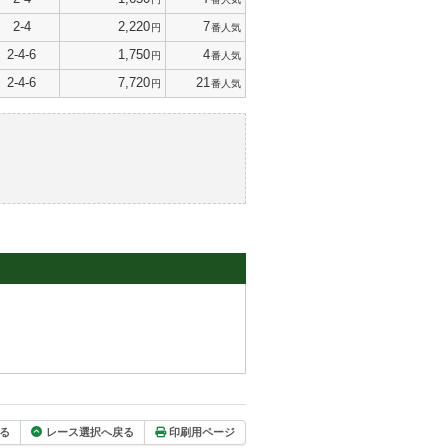
2-4
2,220
7
円
番人気
2-4-6
1,750
4
円
番人気
2-4-6
7,720
21
円
番人気
る
レース選択へ戻る
印刷用ページ