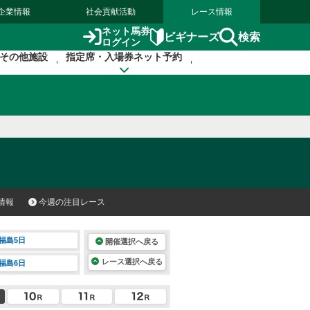
企業情報
社会貢献活動
レース情報
ネット馬券
検索
ビギナーズ
ログイン
その他施設
指定席・入場券ネット予約
情報
今週の注目レース
福島5日
開催選択へ戻る
レース選択へ戻る
福島6日