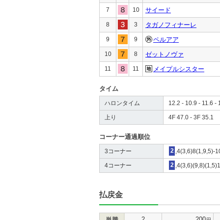
7
10
サイード
8
3
タガノフィナーレ
9
9
ペルアア
10
8
ゼットノヴァ
11
11
メイプルシスター
タイム
ハロンタイム
12.2 - 10.9 - 11.6 - 
上り
4F 47.0 - 3F 35.1
コーナー通過順位
3コーナー
2
,4(3,6)8(1,9,5)-1
4コーナー
2
,4(3,6)(9,8)(1,5)
払戻金
2
200
単勝
円