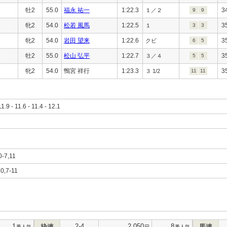
牡2
55.0
福永 祐一
1:22.3
3
１／２
9
9
牝2
54.0
松若 風馬
1:22.5
3
１
3
3
牝2
54.0
岩田 望来
1:22.6
3
クビ
6
5
牡2
55.0
松山 弘平
1:22.7
3
３／４
5
5
牝2
54.0
鴨宮 祥行
1:23.3
3
３ 1/2
11
11
11.9 - 11.6 - 11.4 - 12.1
0-7,11
10,7-11
1
2-4
2,050
8
枠連
馬連
番人気
円
番人気