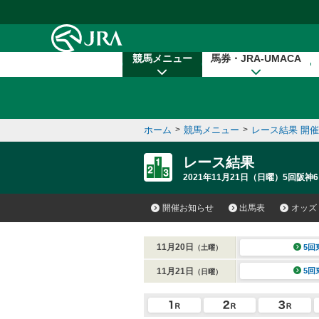
本文へ移動する
競馬メニュー
馬券・JRA-UMACA
ホーム
>
競馬メニュー
>
レース結果 開
レース結果
2021年11月21日（日曜）5回阪神6
開催お知らせ
出馬表
オッズ
11月20日
5回
（土曜）
11月21日
5回
（日曜）