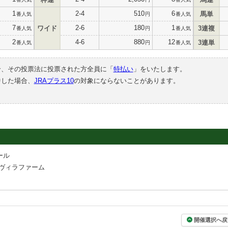
1
2-4
510
6
馬単
番人気
円
番人気
7
2-6
180
1
ワイド
3連複
番人気
円
番人気
2
4-6
880
12
3連単
番人気
円
番人気
合、その投票法に投票された方全員に「
特払い
」をいたします。
中した場合、
JRAプラス10
の対象にならないことがあります。
ール
ヴィラファーム
開催選択へ戻