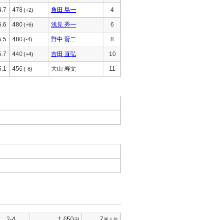
4.7
478
角田 晃一
4
(+2)
5.6
480
浅見 秀一
6
(+6)
5.5
480
野中 賢二
8
(-4)
5.7
440
吉田 直弘
10
(+4)
5.1
456
大山 寿文
11
(-6)
2-4
1,650
7
円
番人気