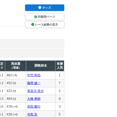
オッズ
印刷用ページ
レース結果の見方
推定
馬体重
単勝
調教師名
上り
人気
（増減）
5.1
462
中竹 和也
1
(-8)
5.2
452
藤岡 健一
7
(0)
5.1
422
長谷川 浩大
2
(0)
4.3
464
大橋 勇樹
9
(0)
5.0
478
安田 隆行
3
(+4)
5.1
434
寺島 良
5
(+4)