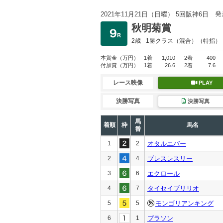
発
2021年11月21日（日曜） 5回阪神6日
秋明菊賞
2歳
1勝クラス
（混合）（特指）
本賞金
（万円）
1着
1,010
2着
400
付加賞
（万円）
1着
26.6
2着
7.6
レース映像
PLAY
決勝写真
決勝写真
馬
着順
枠
馬名
番
1
2
オタルエバー
2
4
ブレスレスリー
3
6
エクロール
4
7
タイセイブリリオ
5
5
モンゴリアンキング
6
1
プラソン