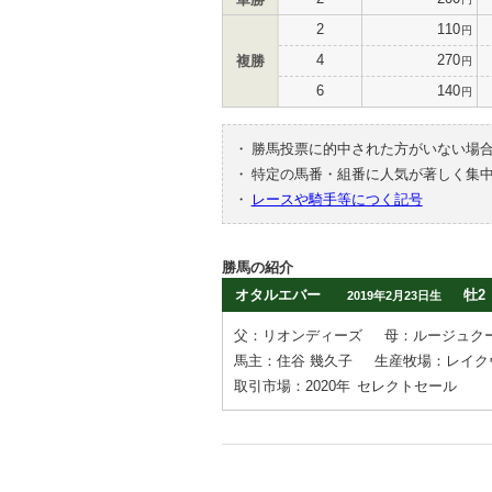
2
110
円
4
270
複勝
円
6
140
円
・
勝馬投票に的中された方がいない場
・
特定の馬番・組番に人気が著しく集
・
レースや騎手等につく記号
勝馬の紹介
オタルエバー
牡2
2019年2月23日生
父：リオンディーズ
母：ルージュク
馬主：住谷 幾久子
生産牧場：レイク
取引市場：2020年
セレクトセール