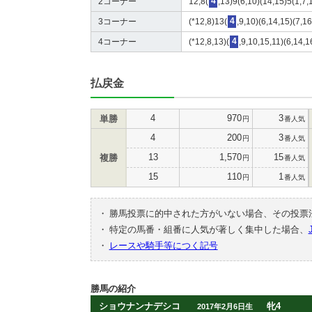
2コーナー
12,8(
4
,13)9(6,10)(14,15)5(1,7,
3コーナー
(*12,8)13(
4
,9,10)(6,14,15)(7,16
4コーナー
(*12,8,13)(
4
,9,10,15,11)(6,14,1
払戻金
4
970
3
単勝
円
番人気
4
200
3
円
番人気
13
1,570
15
複勝
円
番人気
15
110
1
円
番人気
・
勝馬投票に的中された方がいない場合、その投票
・
特定の馬番・組番に人気が著しく集中した場合、
・
レースや騎手等につく記号
勝馬の紹介
ショウナンナデシコ
牝4
2017年2月6日生