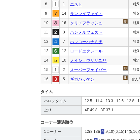
8
1
エスト
牝5
9
14
サンレイファイト
牡5
10
16
クリノフラッシュ
牝6
11
3
ハンメルフェスト
牡4
12
7
ホッコーハナミチ
牡3
13
12
ロードエクレール
牡3
14
10
メイショウササユリ
牝7
15
2
スーパーフェイバー
牡3
16
5
ギガバッケン
せん
タイム
ハロンタイム
12.5 - 11.4 - 13.3 - 12.6 - 12.8 - 1
上り
4F 49.8 - 3F 37.1
コーナー通過順位
1コーナー
12(8,13)(
4
,9,10)(6,15)14(5,16)(