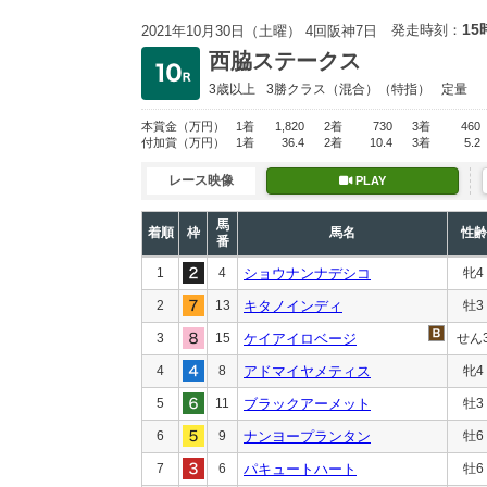
15
発走時刻：
2021年10月30日（土曜） 4回阪神7日
西脇ステークス
3歳以上
3勝クラス
（混合）（特指）
定量
本賞金
（万円）
1着
1,820
2着
730
3着
460
付加賞
（万円）
1着
36.4
2着
10.4
3着
5.2
レース映像
PLAY
馬
着順
枠
馬名
性齢
番
1
4
ショウナンナデシコ
牝4
2
13
キタノインディ
牡3
3
15
ケイアイロベージ
せん
4
8
アドマイヤメティス
牝4
5
11
ブラックアーメット
牡3
6
9
ナンヨープランタン
牡6
7
6
パキュートハート
牡6