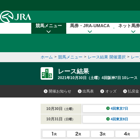
本文へ移動する
競馬メニュー
馬券・JRA-UMACA
ネット馬券
ホーム
>
競馬メニュー
>
レース結果 開催選択
>
レー
レース結果
2021年10月30日（土曜）4回阪神7日 10レース
開催お知らせ
出馬表
オッズ
払戻金
10月30日
4回東京7日
（土曜）
10月31日
4回東京8日
（日曜）