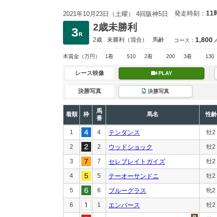
11
発走時刻：
2021年10月23日（土曜） 4回阪神5日
2歳未勝利
1,800
2歳
未勝利
（混合）
馬齢
コース：
本賞金
（万円）
1着
510
2着
200
3着
130
レース映像
PLAY
決勝写真
決勝写真
馬
着順
枠
馬名
性齢
番
1
4
テンダンス
牡2
2
2
ウッドショック
牡2
3
7
セレブレイトガイズ
牡2
4
5
テーオーサンドニ
牡2
5
6
ブルーグラス
牝2
6
1
エンバース
牡2