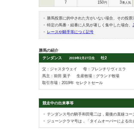
7
150
3
円
番人気
・
勝馬投票に的中された方がいない場合、その投票
・
特定の馬番・組番に人気が著しく集中した場合、
・
レースや騎手等につく記号
勝馬の紹介
テンダンス
牡2
2019年2月27日生
父：ジャスタウェイ
母：フレンチリヴィエラ
馬主：前田 葉子
生産牧場：グランド牧場
取引市場：2019年
セレクトセール
競走中の出来事等
・
テンダンス号の騎手和田竜二は，最後の直線コー
・
ジューンクラマ号は，「タイムオーバーによる出