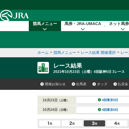
本文へ移動する
競馬メニュー
馬券・JRA-UMACA
ネット馬券
ホーム
>
競馬メニュー
>
レース結果 開催選択
>
レー
レース結果
2021年10月23日（土曜）4回阪神5日 3レース
開催お知らせ
出馬表
オッズ
払戻金
10月23日
4回東京5日
（土曜）
10月24日
4回東京6日
（日曜）