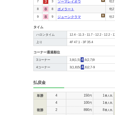
7
3
ソーマレイオウ
牡2
8
8
ポメラート
牝2
9
9
ジューンクラマ
牡2
タイム
ハロンタイム
12.4 - 11.3 - 11.7 - 12.2 - 12.2 - 1
上り
4F 47.1 - 3F 35.4
コーナー通過順位
3コーナー
3,8(1,5)
4
,6(2,7)9
4コーナー
3(1,8)5(
4
,6)2,7-9
払戻金
4
150
1
単勝
円
番人気
4
100
1
円
番人気
2
890
8
複勝
円
番人気