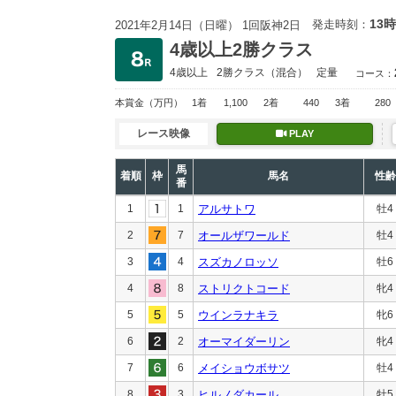
13時
発走時刻：
2021年2月14日（日曜） 1回阪神2日
4歳以上2勝クラス
4歳以上
2勝クラス
（混合）
定量
コース：
本賞金
（万円）
1着
1,100
2着
440
3着
280
レース映像
PLAY
馬
着順
枠
馬名
性齢
番
1
1
アルサトワ
牡4
2
7
オールザワールド
牡4
3
4
スズカノロッソ
牡6
4
8
ストリクトコード
牝4
5
5
ウインラナキラ
牝6
6
2
オーマイダーリン
牝4
7
6
メイショウボサツ
牡4
8
3
ヒルノダカール
牡5