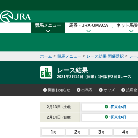
本文へ移動する
競馬メニュー
馬券・JRA-UMACA
ネット馬券
ホーム
>
競馬メニュー
>
レース結果 開催選択
>
レー
レース結果
2021年2月14日（日曜）1回阪神2日 8レース
開催お知らせ
出馬表
オッズ
払戻金
2月13日
1回東京5日
（土曜）
2月14日
1回東京6日
（日曜）