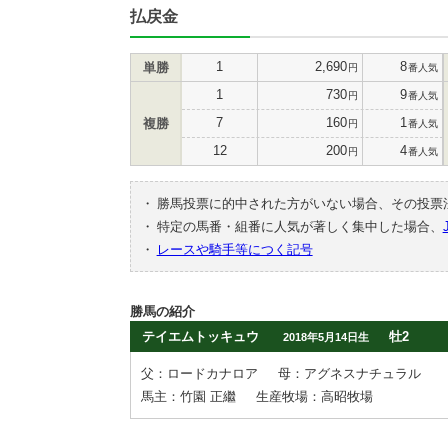
払戻金
1
2,690
8
単勝
円
番人気
1
730
9
円
番人気
7
160
1
複勝
円
番人気
12
200
4
円
番人気
・
勝馬投票に的中された方がいない場合、その投票
・
特定の馬番・組番に人気が著しく集中した場合、
・
レースや騎手等につく記号
勝馬の紹介
テイエムトッキュウ
牡2
2018年5月14日生
父：ロードカナロア
母：アグネスナチュラル
馬主：竹園 正繼
生産牧場：高昭牧場