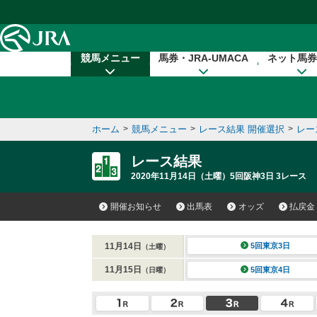
本文へ移動する
競馬メニュー
馬券・JRA-UMACA
ネット馬券
ホーム
>
競馬メニュー
>
レース結果 開催選択
>
レー
レース結果
2020年11月14日（土曜）5回阪神3日 3レース
開催お知らせ
出馬表
オッズ
払戻金
11月14日
5回東京3日
（土曜）
11月15日
5回東京4日
（日曜）