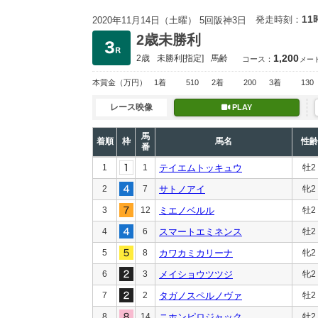
11
発走時刻：
2020年11月14日（土曜） 5回阪神3日
2歳未勝利
1,200
2歳
未勝利
[指定]
馬齢
コース：
メー
本賞金
（万円）
1着
510
2着
200
3着
130
レース映像
PLAY
馬
着順
枠
馬名
性齢
番
1
1
テイエムトッキュウ
牡2
2
7
サトノアイ
牝2
3
12
ミエノベルル
牡2
4
6
スマートエミネンス
牡2
5
8
カワカミカリーナ
牝2
6
3
メイショウツツジ
牝2
7
2
タガノスペルノヴァ
牡2
8
14
ニホンピロジャック
牡2