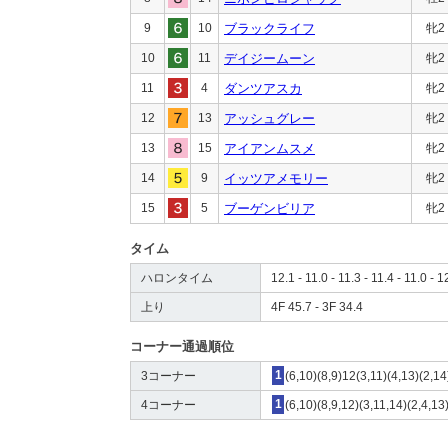
9
10
ブラックライフ
牝2
10
11
デイジームーン
牝2
11
4
ダンツアスカ
牝2
12
13
アッシュグレー
牝2
13
15
アイアンムスメ
牝2
14
9
イッツアメモリー
牝2
15
5
ブーゲンビリア
牝2
タイム
ハロンタイム
12.1 - 11.0 - 11.3 - 11.4 - 11.0 - 1
上り
4F 45.7 - 3F 34.4
コーナー通過順位
3コーナー
1
(6,10)(8,9)12(3,11)(4,13)(2,14
4コーナー
1
(6,10)(8,9,12)(3,11,14)(2,4,13