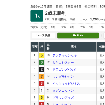
10
発走時刻：
2019年12月15日（日曜） 5回阪神6日
2歳未勝利
1,200
2歳
未勝利
[指定]
馬齢
コース：
メー
本賞金
（万円）
1着
500
2着
200
3着
130
レース映像
PLAY
馬
着順
枠
馬名
性齢
番
1
10
テンテキセンセキ
牡2
2
12
ミヤコシスター
牝2
3
3
ドラゴンズバック
牡2
4
14
ウンダモシタン
牝2
5
6
イッツマイビジネス
牡2
6
2
タガノコットン
牡2
7
9
ブラウンアイズ
牝2
8
5
ジュンジュン
牡2