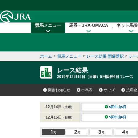
本文へ移動する
競馬メニュー
馬券・JRA-UMACA
ネット馬券
ホーム
>
競馬メニュー
>
レース結果 開催選択
>
レー
レース結果
2019年12月15日（日曜）5回阪神6日 1レース
開催お知らせ
出馬表
オッズ
払戻金
12月14日
5回中山5日
（土曜）
12月15日
5回中山6日
（日曜）