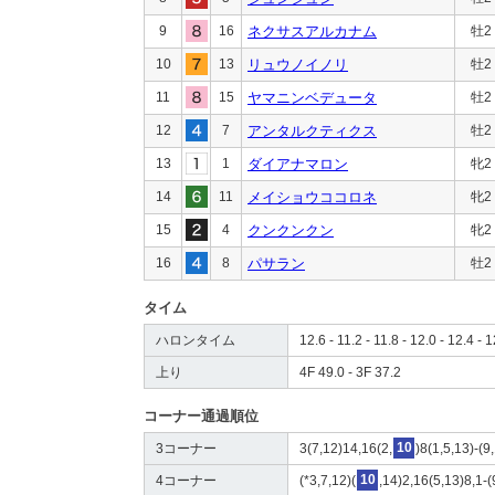
9
16
ネクサスアルカナム
牡2
10
13
リュウノイノリ
牡2
11
15
ヤマニンベデュータ
牡2
12
7
アンタルクティクス
牡2
13
1
ダイアナマロン
牝2
14
11
メイショウココロネ
牝2
15
4
クンクンクン
牝2
16
8
パサラン
牡2
タイム
ハロンタイム
12.6 - 11.2 - 11.8 - 12.0 - 12.4 - 
上り
4F 49.0 - 3F 37.2
コーナー通過順位
3コーナー
3(7,12)14,16(2,
10
)8(1,5,13)-(9
4コーナー
(*3,7,12)(
10
,14)2,16(5,13)8,1-(