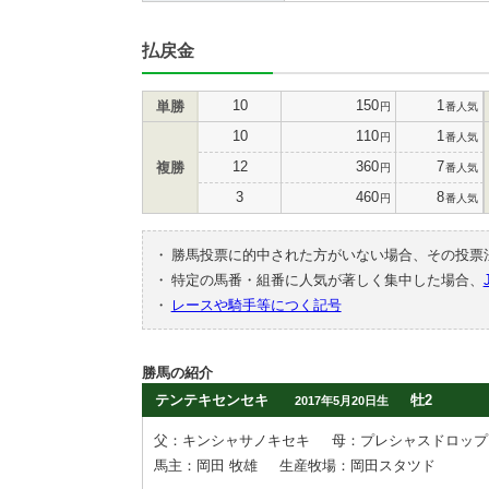
払戻金
10
150
1
単勝
円
番人気
10
110
1
円
番人気
12
360
7
複勝
円
番人気
3
460
8
円
番人気
・
勝馬投票に的中された方がいない場合、その投票
・
特定の馬番・組番に人気が著しく集中した場合、
・
レースや騎手等につく記号
勝馬の紹介
テンテキセンセキ
牡2
2017年5月20日生
父：キンシャサノキセキ
母：プレシャスドロップ
馬主：岡田 牧雄
生産牧場：岡田スタツド