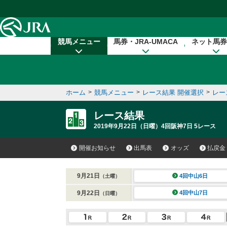
本文へ移動する
競馬メニュー
馬券・JRA-UMACA
ネット馬券
ホーム
>
競馬メニュー
>
レース結果 開催選択
>
レー
レース結果
2019年9月22日（日曜）4回阪神7日 5レース
開催お知らせ
出馬表
オッズ
払戻金
9月21日
4回中山6日
（土曜）
9月22日
4回中山7日
（日曜）