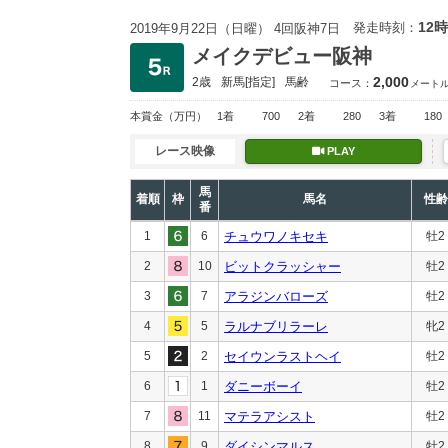
12時
発走時刻：
2019年9月22日（日曜） 4回阪神7日
メイクデビュー阪神
2,000
2歳
新馬
[指定]
馬齢
コース：
メート
本賞金
（万円）
1着
700
2着
280
3着
180
レース映像
PLAY
馬
着順
枠
馬名
性齢
番
1
6
チュウワノキセキ
牡2
2
10
ビットクラッシャー
牡2
3
7
アラジンバローズ
牡2
4
5
ラルナブリラーレ
牝2
5
2
セイウンラストヘイ
牡2
6
1
ダニーボーイ
牡2
7
11
マテラアシスト
牡2
8
9
ダイシンマルス
牡2