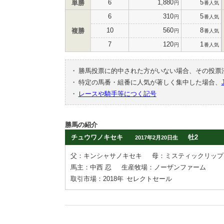
6
1,880
5
単勝
円
番人気
6
310
5
円
番人気
10
560
8
複勝
円
番人気
7
120
1
円
番人気
・
勝馬投票に的中された方がいない場合、その投票
・
特定の馬番・組番に人気が著しく集中した場合、
・
レースや騎手等につく記号
勝馬の紹介
チュウワノキセキ
牡2
2017年2月20日生
父：キンシャサノキセキ
母：ミスティックリップ
馬主：中西 忍
生産牧場：ノーザンファーム
取引市場：2018年
セレクトセール