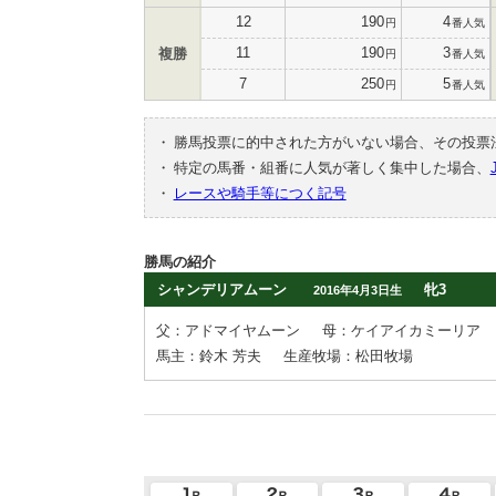
12
190
4
円
番人気
11
190
3
複勝
円
番人気
7
250
5
円
番人気
・
勝馬投票に的中された方がいない場合、その投票
・
特定の馬番・組番に人気が著しく集中した場合、
・
レースや騎手等につく記号
勝馬の紹介
シャンデリアムーン
牝3
2016年4月3日生
父：アドマイヤムーン
母：ケイアイカミーリア
馬主：鈴木 芳夫
生産牧場：松田牧場