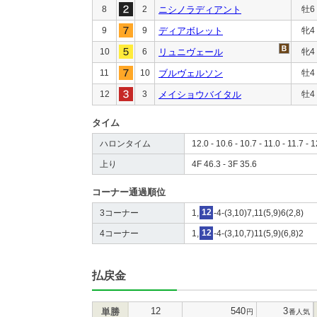
8
2
ニシノラディアント
牡6
9
9
ディアボレット
牝4
10
6
リュニヴェール
牝4
11
10
ブルヴェルソン
牡4
12
3
メイショウバイタル
牡4
タイム
ハロンタイム
12.0 - 10.6 - 10.7 - 11.0 - 11.7 - 
上り
4F 46.3 - 3F 35.6
コーナー通過順位
3コーナー
1,
12
-4-(3,10)7,11(5,9)6(2,8)
4コーナー
1,
12
-4-(3,10,7)11(5,9)(6,8)2
払戻金
12
540
3
単勝
円
番人気