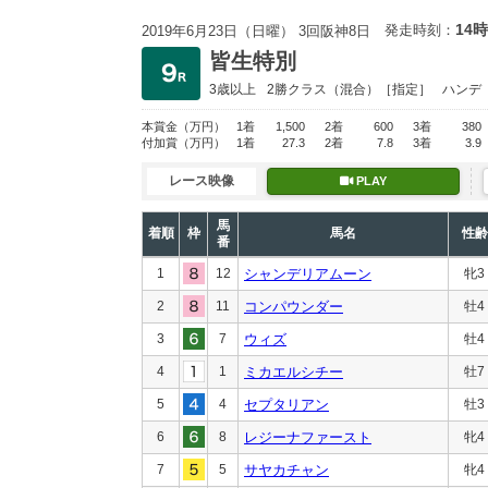
14時
発走時刻：
2019年6月23日（日曜） 3回阪神8日
皆生特別
3歳以上
2勝クラス
（混合）［指定］
ハンデ
本賞金
（万円）
1着
1,500
2着
600
3着
380
付加賞
（万円）
1着
27.3
2着
7.8
3着
3.9
レース映像
PLAY
馬
着順
枠
馬名
性齢
番
1
12
シャンデリアムーン
牝3
2
11
コンパウンダー
牡4
3
7
ウィズ
牡4
4
1
ミカエルシチー
牡7
5
4
セプタリアン
牡3
6
8
レジーナファースト
牝4
7
5
サヤカチャン
牝4