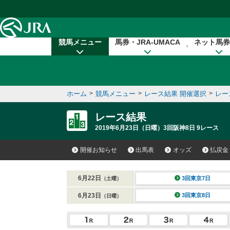
本文へ移動する
競馬メニュー
馬券・JRA-UMACA
ネット馬券
ホーム
>
競馬メニュー
>
レース結果 開催選択
>
レー
レース結果
2019年6月23日（日曜）3回阪神8日 9レース
開催お知らせ
出馬表
オッズ
払戻金
6月22日
3回東京7日
（土曜）
6月23日
3回東京8日
（日曜）