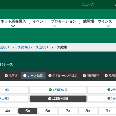
ニュース
ネット馬券購入
イベント・プロモーション
競馬場・ウインズ・
催選択
>
レース結果 レース選択
>
レース結果
日 5レース
払戻金
レース結果
特別レース登録馬
開催日程
馬場
中山7日
1回阪神7日
2回
中山8日
1回阪神8日
2回