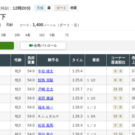
12時20分
走時刻：
天候
曇
ダート
稍重
以下
1,400
］
馬齢
（ダート・右）
コース：
メートル
3着
180
4着
110
5着
72
全周パトロール
負担
コーナー
性齢
騎手名
タイム
着差
重量
通過順位
牝3
54.0
中谷 雄太
1:25.4
3
3
3
牝3
54.0
鮫島 克駿
1:25.6
3
１ 1/2
9
6
牝3
54.0
戸崎 圭太
1:25.7
3
クビ
14
10
牝3
54.0
岩田 康誠
1:25.9
3
１ 1/2
5
5
牝3
54.0
福永 祐一
1:26.0
3
１／２
7
6
牝3
54.0
A.シュタルケ
1:26.3
3
１ 3/4
10
9
牝3
54.0
松若 風馬
1:26.4
3
１／２
2
2
牝3
54.0
国分 恭介
1:26.5
3
１／２
13
10