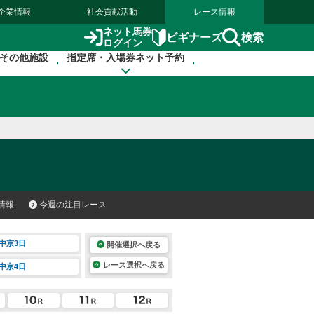
企業情報
社会貢献活動
レース情報
ネット馬券
検索
ビギナーズ
ログイン
その他施設
指定席・入場券ネット予約
情報
今週の注目レース
中京3日
開催選択へ戻る
レース選択へ戻る
中京4日