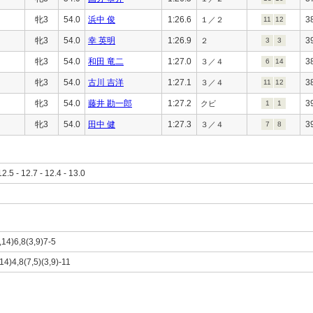
牝3
54.0
浜中 俊
1:26.6
3
１／２
11
12
牝3
54.0
幸 英明
1:26.9
3
２
3
3
牝3
54.0
和田 竜二
1:27.0
3
３／４
6
14
牝3
54.0
古川 吉洋
1:27.1
3
３／４
11
12
牝3
54.0
藤井 勘一郎
1:27.2
3
クビ
1
1
牝3
54.0
田中 健
1:27.3
3
３／４
7
8
12.5 - 12.7 - 12.4 - 13.0
,14)6,8(3,9)7-5
14)4,8(7,5)(3,9)-11