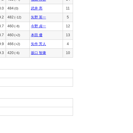
8.0
484
武井 亮
11
(0)
9.2
482
矢野 英一
5
(-12)
8.7
460
今野 貞一
12
(-8)
8.7
460
本田 優
13
(+2)
9.9
466
矢作 芳人
4
(+2)
9.3
420
坂口 智康
10
(-6)