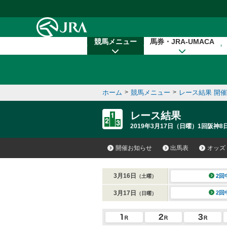
本文へ移動する
競馬メニュー
馬券・JRA-UMACA
ホーム
>
競馬メニュー
>
レース結果 開
レース結果
2019年3月17日（日曜）1回阪神8
開催お知らせ
出馬表
オッズ
3月16日
2回
（土曜）
3月17日
2回
（日曜）