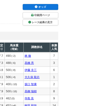
オッズ
印刷用ページ
レース結果の見方
推定
馬体重
単勝
調教師名
上り
人気
（増減）
7.7
490
林 徹
7
(-2)
7.3
488
高橋 亮
3
(-6)
6.8
500
伊藤 圭三
6
(-8)
8.1
506
大久保 龍志
1
(-4)
7.9
400
坂口 智康
2
(-10)
7.9
500
高柳 瑞樹
8
(-16)
8.9
462
寺島 良
9
(0)
7.9
452
牧田 和弥
14
(+4)