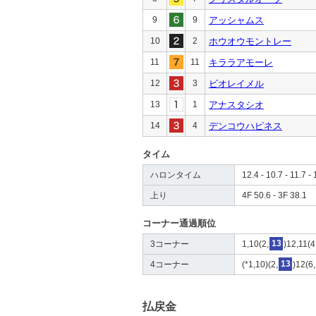
9
9
アッシャムス
10
2
ホウオウモントレー
11
11
キララアモーレ
12
3
ビオレイメル
13
1
アナスタシオ
14
4
デンコウハピネス
タイム
ハロンタイム
12.4 - 10.7 - 11.7 - 
上り
4F 50.6 - 3F 38.1
コーナー通過順位
3コーナー
1,10(2,
13
)12,11(4
4コーナー
(*1,10)(2,
13
)12(6,
払戻金