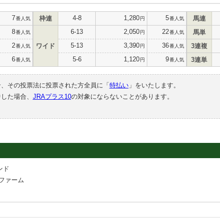
7
4-8
1,280
5
枠連
馬連
番人気
円
番人気
8
6-13
2,050
22
馬単
番人気
円
番人気
2
5-13
3,390
36
ワイド
3連複
番人気
円
番人気
6
5-6
1,120
9
3連単
番人気
円
番人気
合、その投票法に投票された方全員に「
特払い
」をいたします。
中した場合、
JRAプラス10
の対象にならないことがあります。
ンド
ファーム