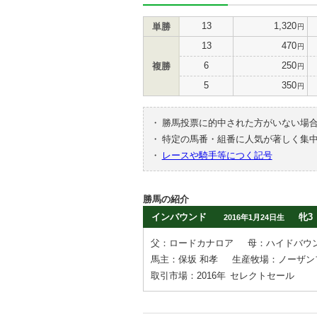
13
1,320
単勝
円
13
470
円
6
250
複勝
円
5
350
円
・
勝馬投票に的中された方がいない場
・
特定の馬番・組番に人気が著しく集
・
レースや騎手等につく記号
勝馬の紹介
インバウンド
牝3
2016年1月24日生
父：ロードカナロア
母：ハイドバウ
馬主：保坂 和孝
生産牧場：ノーザン
取引市場：2016年
セレクトセール