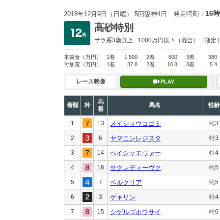
16時
発走時刻：
2018年12月9日（日曜） 5回阪神4日
高砂特別
サラ系3歳以上
1000万円以下
（混合）［指定
本賞金
（万円）
1着
1,500
2着
600
3着
380
付加賞
（万円）
1着
37.8
2着
10.8
3着
5.4
レース映像
PLAY
馬
着順
枠
馬名
性齢
番
1
13
メイショウコゴミ
牝3
2
6
ヤマニンレジスタ
牡3
3
14
ペイシャエヴァー
牡4
4
16
サクレディーヴァ
牝5
5
7
ベルクリア
牝5
6
3
ゲキリン
牡4
7
15
シゲルゴホウサイ
牝6