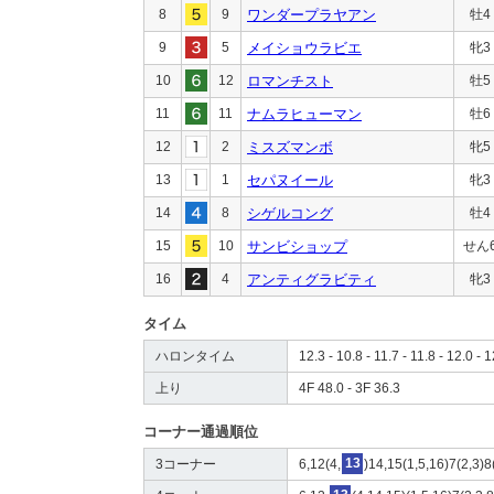
8
9
ワンダープラヤアン
牡4
9
5
メイショウラビエ
牝3
10
12
ロマンチスト
牡5
11
11
ナムラヒューマン
牡6
12
2
ミスズマンボ
牝5
13
1
セパヌイール
牝3
14
8
シゲルコング
牡4
15
10
サンビショップ
せん
16
4
アンティグラビティ
牝3
タイム
ハロンタイム
12.3 - 10.8 - 11.7 - 11.8 - 12.0 - 
上り
4F 48.0 - 3F 36.3
コーナー通過順位
3コーナー
6,12(4,
13
)14,15(1,5,16)7(2,3)8