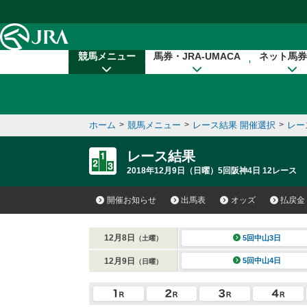
本文へ移動する
競馬メニュー
馬券・JRA-UMACA
ネット馬券
ホーム
>
競馬メニュー
>
レース結果 開催選択
>
レー
レース結果
2018年12月9日（日曜）5回阪神4日 12レース
開催お知らせ
出馬表
オッズ
払戻金
12月8日
5回中山3日
（土曜）
12月9日
5回中山4日
（日曜）