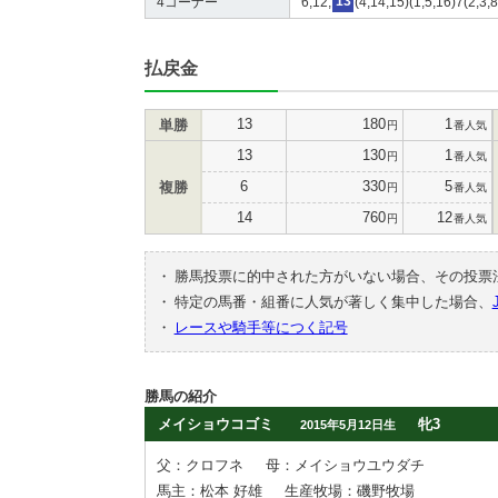
4コーナー
6,12,
13
(4,14,15)(1,5,16)7(2,3,
払戻金
13
180
1
単勝
円
番人気
13
130
1
円
番人気
6
330
5
複勝
円
番人気
14
760
12
円
番人気
・
勝馬投票に的中された方がいない場合、その投票
・
特定の馬番・組番に人気が著しく集中した場合、
・
レースや騎手等につく記号
勝馬の紹介
メイショウコゴミ
牝3
2015年5月12日生
父：クロフネ
母：メイショウユウダチ
馬主：松本 好雄
生産牧場：磯野牧場