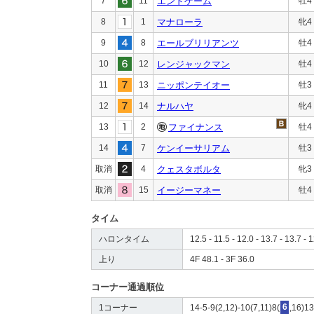
7
11
エンドゲーム
牡4
8
1
マナローラ
牝4
9
8
エールブリリアンツ
牡4
10
12
レンジャックマン
牡4
11
13
ニッポンテイオー
牡3
12
14
ナルハヤ
牝4
13
2
ファイナンス
牡4
14
7
ケンイーサリアム
牡3
取消
4
クェスタボルタ
牝3
取消
15
イージーマネー
牡4
タイム
ハロンタイム
12.5 - 11.5 - 12.0 - 13.7 - 13.7 - 1
上り
4F 48.1 - 3F 36.0
コーナー通過順位
1コーナー
14-5-9(2,12)-10(7,11)8(
6
,16)13