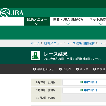
本文へ移動する
競馬メニュー
馬券・JRA-UMACA
ネット馬券
ホーム
>
競馬メニュー
>
レース結果 開催選択
>
レー
レース結果
2018年9月29日（土曜）4回阪神8日 8レース
開催お知らせ
出馬表
オッズ
払戻金
9月29日
4回中山8日
（土曜）
9月30日
4回中山9日
（日曜）
10月2日
（火曜）