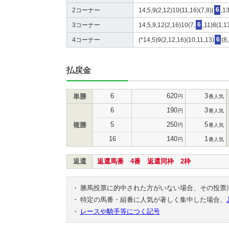
2コーナー
14,5,9(2,12)10(11,16)(7,8)(
6
,13
3コーナー
14,5,9,12(2,16)10(7,
6
,11)8(1,1
4コーナー
(*14,5)9(2,12,16)(10,11,13)
6
(8
払戻金
6
620
3
単勝
円
番人気
6
190
3
円
番人気
5
250
5
複勝
円
番人気
16
140
1
円
番人気
返還
返還馬番 4番 返還同枠 2枠
・
勝馬投票に的中された方がいない場合、その投票
・
特定の馬番・組番に人気が著しく集中した場合、
・
レースや騎手等につく記号