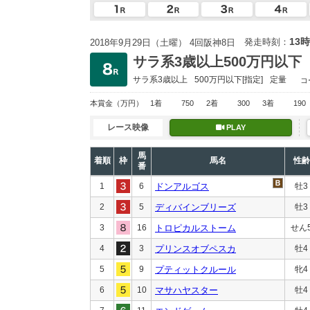
13時
発走時刻：
2018年9月29日（土曜） 4回阪神8日
サラ系3歳以上500万円以下
サラ系3歳以上
500万円以下
[指定]
定量
コ
本賞金
（万円）
1着
750
2着
300
3着
190
レース映像
PLAY
馬
着順
枠
馬名
性齢
番
1
6
ドンアルゴス
牡3
2
5
ディバインブリーズ
牡3
3
16
トロピカルストーム
せん
4
3
プリンスオブペスカ
牡4
5
9
プティットクルール
牝4
6
10
マサハヤスター
牡4