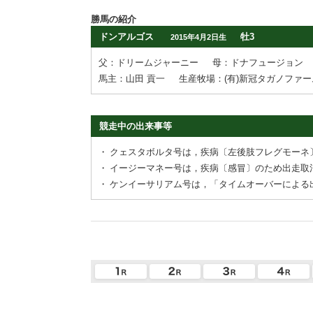
勝馬の紹介
ドンアルゴス
牡3
2015年4月2日生
父：ドリームジャーニー
母：ドナフュージョン
馬主：山田 貢一
生産牧場：(有)新冠タガノファー
競走中の出来事等
・
クェスタボルタ号は，疾病〔左後肢フレグモーネ
・
イージーマネー号は，疾病〔感冒〕のため出走取
・
ケンイーサリアム号は，「タイムオーバーによる