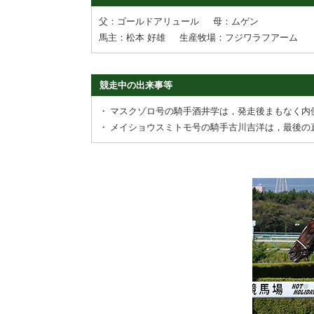
父：ゴールドアリュール
母：ムゲン
馬主：松本 好雄
生産牧場：フジワラフアーム
競走中の出来事等
・
マスクゾロ号の騎手酒井学は，発走後まもなく内
・
メイショウスミトモ号の騎手古川吉洋は，最後の