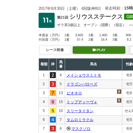
15時
発走時刻：
2017年9月30日（土曜） 4回阪神8日
シリウスステークス
第21回
サラ系3歳以上
オープン
（国際）（指定）
ハ
本賞金
（万円）
1着
3,600
2着
1,400
3着
900
付加賞
（万円）
1着
57.4
2着
16.4
3着
8.2
レース映像
PLAY
馬
着順
枠
馬名
性齢
番
1
4
メイショウスミトモ
牡6
2
5
ドラゴンバローズ
牡5
3
13
ピオネロ
牡6
4
15
トップディーヴォ
牡5
5
10
スリータイタン
せん
6
7
タムロミラクル
牡5
7
6
マスクゾロ
牡6