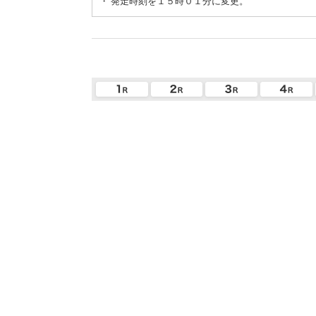
・
発走時刻を１５時０１分に変更。