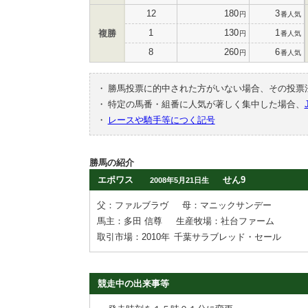
12
180
3
円
番人気
1
130
1
複勝
円
番人気
8
260
6
円
番人気
・
勝馬投票に的中された方がいない場合、その投票
・
特定の馬番・組番に人気が著しく集中した場合、
・
レースや騎手等につく記号
勝馬の紹介
エポワス
せん9
2008年5月21日生
父：ファルブラヴ
母：マニックサンデー
馬主：多田 信尊
生産牧場：社台ファーム
取引市場：2010年
千葉サラブレッド・セール
競走中の出来事等