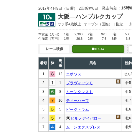
15時
発走時刻：
2017年4月9日（日曜） 2回阪神6日
大阪―ハンブルクカップ
サラ系4歳以上
オープン
（国際）［指定］
本賞金
（万円）
1着
2,300
2着
920
3着
580
付加賞
（万円）
1着
26.6
2着
7.6
3着
3.8
レース映像
PLAY
馬
着順
枠
馬名
性齢
番
1
12
エポワス
せん
2
1
ブラヴィッシモ
牡5
3
8
ムーンクレスト
牡5
4
10
ティーハーフ
牡7
5
5
ピークトラム
牡6
6
6
ヒルノデイバロー
牡6
7
4
ムーンエクスプレス
牝5