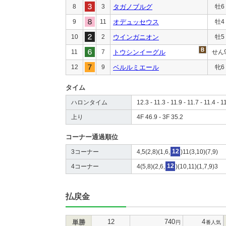
8
3
タガノブルグ
牡6
9
11
オデュッセウス
牡4
10
2
ウインガニオン
牡5
11
7
トウシンイーグル
せん
12
9
ベルルミエール
牝6
タイム
ハロンタイム
12.3 - 11.3 - 11.9 - 11.7 - 11.4 - 1
上り
4F 46.9 - 3F 35.2
コーナー通過順位
3コーナー
4,5(2,8)(1,6,
12
)11(3,10)(7,9)
4コーナー
4(5,8)(2,6,
12
)(10,11)(1,7,9)3
払戻金
12
740
4
単勝
円
番人気