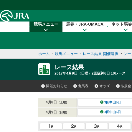
本文へ移動する
競馬メニュー
馬券・JRA-UMACA
ネット馬券
ホーム
>
競馬メニュー
>
レース結果 開催選択
>
レー
レース結果
2017年4月9日（日曜）2回阪神6日 10レース
開催お知らせ
出馬表
オッズ
払戻金
4月8日
3回中山5日
（土曜）
4月9日
3回中山6日
（日曜）