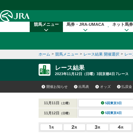
本文へ移動する
競馬メニュー
馬券・JRA-UMACA
ネット馬券
ホーム
>
競馬メニュー
>
レース結果 開催選択
>
レー
レース結果
2023年11月12日（日曜）3回京都4日 7レース
開催お知らせ
出馬表
オッズ
払戻金
11月11日
5回東京3日
（土曜）
11月12日
5回東京4日
（日曜）