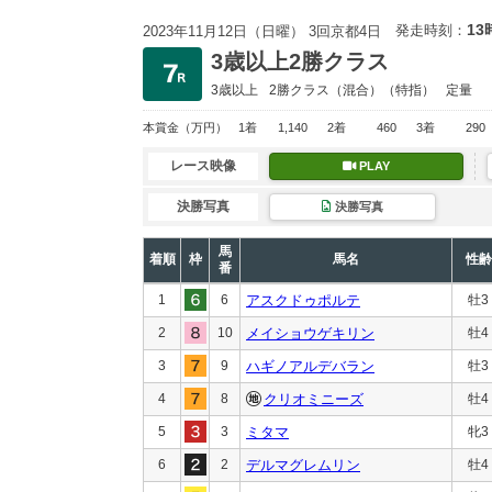
13
発走時刻：
2023年11月12日（日曜） 3回京都4日
3歳以上2勝クラス
3歳以上
2勝クラス
（混合）（特指）
定量
本賞金
（万円）
1着
1,140
2着
460
3着
290
レース映像
PLAY
決勝写真
決勝写真
馬
着順
枠
馬名
性齢
番
1
6
アスクドゥポルテ
牡3
2
10
メイショウゲキリン
牡4
3
9
ハギノアルデバラン
牡3
4
8
クリオミニーズ
牡4
5
3
ミタマ
牝3
6
2
デルマグレムリン
牡4