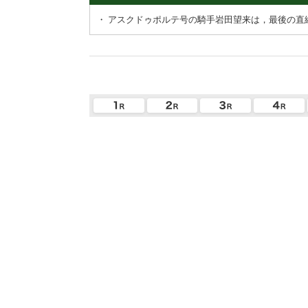
・
アスクドゥポルテ号の騎手岩田望来は，最後の直