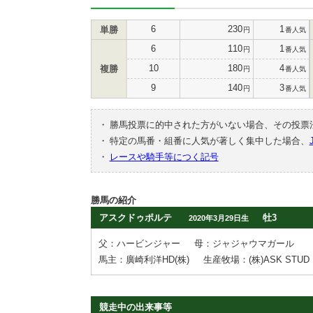
6
230
1
単勝
円
番人気
6
110
1
円
番人気
10
180
4
複勝
円
番人気
9
140
3
円
番人気
・
勝馬投票に的中された方がいない場合、その投票
・
特定の馬番・組番に人気が著しく集中した場合、
・
レースや騎手等につく記号
勝馬の紹介
アスクドゥポルテ
牡3
2020年3月29日生
父：ハービンジャー
母：ジャジャウマガール
馬主：廣崎利洋HD(株)
生産牧場：(株)ASK STUD
競走中の出来事等