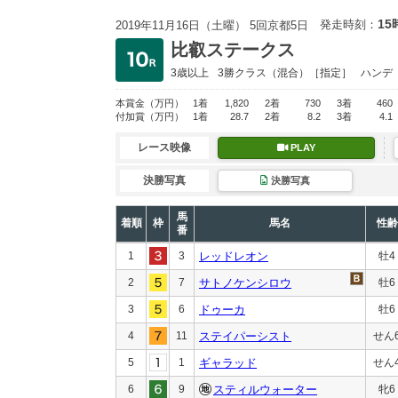
15
発走時刻：
2019年11月16日（土曜） 5回京都5日
比叡ステークス
3歳以上
3勝クラス
（混合）［指定］
ハンデ
本賞金
（万円）
1着
1,820
2着
730
3着
460
付加賞
（万円）
1着
28.7
2着
8.2
3着
4.1
レース映像
PLAY
決勝写真
決勝写真
馬
着順
枠
馬名
性齢
番
1
3
レッドレオン
牡4
2
7
サトノケンシロウ
牡6
3
6
ドゥーカ
牡6
4
11
ステイパーシスト
せん
5
1
ギャラッド
せん
6
9
スティルウォーター
牝6