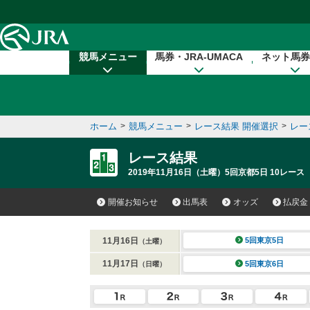
本文へ移動する
競馬メニュー
馬券・JRA-UMACA
ネット馬券
ホーム
>
競馬メニュー
>
レース結果 開催選択
>
レー
レース結果
2019年11月16日（土曜）5回京都5日 10レース
開催お知らせ
出馬表
オッズ
払戻金
11月16日
5回東京5日
（土曜）
11月17日
5回東京6日
（日曜）