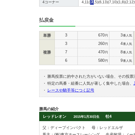
4コーナー
4,11(
3
,5)(6,13)(7,10)(1,8)(2,12
払戻金
3
670
3
単勝
円
番人気
3
260
4
円
番人気
7
470
8
複勝
円
番人気
6
580
9
円
番人気
・
勝馬投票に的中された方がいない場合、その投票
・
特定の馬番・組番に人気が著しく集中した場合、
・
レースや騎手等につく記号
勝馬の紹介
レッドレオン
牡4
2015年1月30日生
父：ディープインパクト
母：レッドエルザ
馬主：(株)東京ホースレーシング
生産牧場：ノー