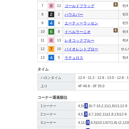
7
12
ゴールドフラッグ
牡4
8
2
ハウエバー
牡5
9
4
エーティーラッセン
牡5
10
8
イペルラーニオ
牡4
11
13
レオコックブルー
牝4
12
10
バイオレントブロー
せん
13
5
ラテュロス
牝4
タイム
ハロンタイム
12.4 - 11.2 - 12.8 - 13.0 - 12.8 - 1
上り
4F 46.8 - 3F 35.0
コーナー通過順位
1コーナー
4,5(
3
,6)-7-10,2,11(1,8)13,12-9
2コーナー
4,5,
3
,6,7,10(2,11)(1,8,13)12-9
3コーナー
4,11(
3
,6,5)(10,13)7(1,8)-(2,12)