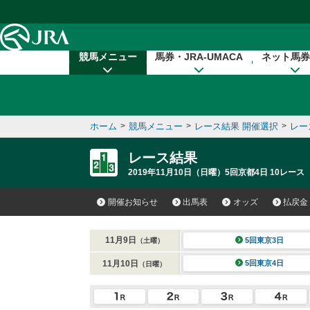
本文へ移動する
競馬メニュー
馬券・JRA-UMACA
ネット馬券
ホーム
>
競馬メニュー
>
レース結果 開催選択
>
レー
レース結果
2019年11月10日（日曜）5回京都4日 10レース
開催お知らせ
出馬表
オッズ
払戻金
11月9日
5回東京3日
（土曜）
11月10日
5回東京4日
（日曜）