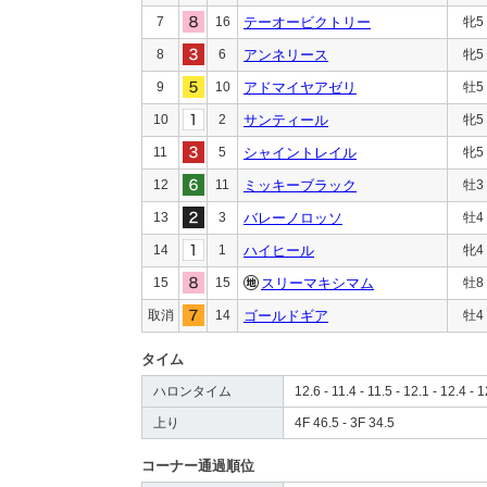
7
16
テーオービクトリー
牝5
8
6
アンネリース
牝5
9
10
アドマイヤアゼリ
牡5
10
2
サンティール
牝5
11
5
シャイントレイル
牝5
12
11
ミッキーブラック
牡3
13
3
バレーノロッソ
牡4
14
1
ハイヒール
牝4
15
15
スリーマキシマム
牡8
取消
14
ゴールドギア
牡4
タイム
ハロンタイム
12.6 - 11.4 - 11.5 - 12.1 - 12.4 - 1
上り
4F 46.5 - 3F 34.5
コーナー通過順位