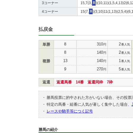
3コーナー
15,7(3,
8
)(10,11)(1,5,4,13)2(6,1
4コーナー
15(7,
8
)(3,10)11(1,13)(2,5,4)(6,
払戻金
8
310
2
単勝
円
番人気
8
140
2
円
番人気
13
140
1
複勝
円
番人気
9
270
5
円
番人気
返還
返還馬番 14番 返還同枠 7枠
・
勝馬投票に的中された方がいない場合、その投票
・
特定の馬番・組番に人気が著しく集中した場合、
・
レースや騎手等につく記号
勝馬の紹介