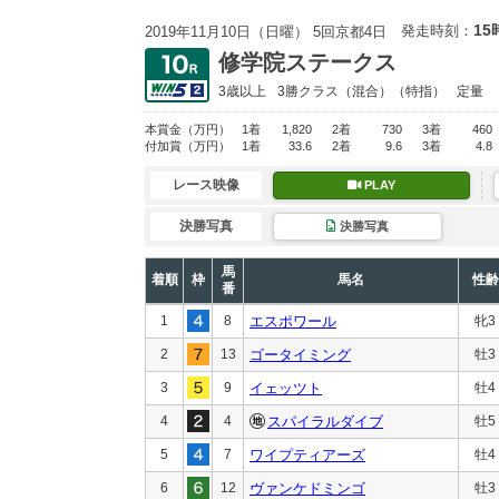
15
発走時刻：
2019年11月10日（日曜） 5回京都4日
修学院ステークス
3歳以上
3勝クラス
（混合）（特指）
定量
本賞金
（万円）
1着
1,820
2着
730
3着
460
付加賞
（万円）
1着
33.6
2着
9.6
3着
4.8
レース映像
PLAY
決勝写真
決勝写真
馬
着順
枠
馬名
性齢
番
1
8
エスポワール
牝3
2
13
ゴータイミング
牡3
3
9
イェッツト
牡4
4
4
スパイラルダイブ
牡5
5
7
ワイプティアーズ
牡4
6
12
ヴァンケドミンゴ
牡3