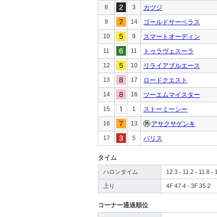
8
3
カツジ
9
14
ゴールドサーベラス
10
9
スマートオーディン
11
11
トゥラヴェスーラ
12
10
リライアブルエース
13
17
ロードクエスト
14
16
ツーエムマイスター
15
1
ストーミーシー
16
13
アサクサゲンキ
17
5
バリス
タイム
ハロンタイム
12.3 - 11.2 - 11.8 - 
上り
4F 47.4 - 3F 35.2
コーナー通過順位