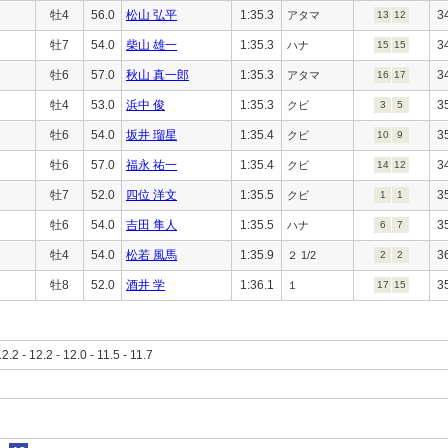
牡4
56.0
松山 弘平
1:35.3
3
アタマ
13
12
牡7
54.0
柴山 雄一
1:35.3
3
ハナ
15
15
牡6
57.0
秋山 真一郎
1:35.3
3
アタマ
16
17
牡4
53.0
浜中 俊
1:35.3
3
クビ
3
5
牡6
54.0
坂井 瑠星
1:35.4
3
クビ
10
9
牡6
57.0
福永 祐一
1:35.4
3
クビ
14
12
牡7
52.0
四位 洋文
1:35.5
3
クビ
1
1
牡6
54.0
吉田 隼人
1:35.5
3
ハナ
6
7
牡4
54.0
松若 風馬
1:35.9
3
２ 1/2
2
2
牡8
52.0
酒井 学
1:36.1
3
１
17
15
12.2 - 12.2 - 12.0 - 11.5 - 11.7