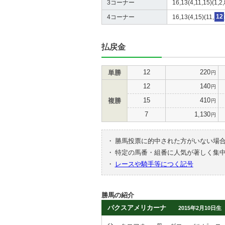
3コーナー
16,13(4,11,15)(1,2,
4コーナー
16,13(4,15)(11,
12
払戻金
12
220
単勝
円
12
140
円
15
410
複勝
円
7
1,130
円
・
勝馬投票に的中された方がいない場
・
特定の馬番・組番に人気が著しく集
・
レースや騎手等につく記号
勝馬の紹介
パクスアメリカーナ
2015年2月10日生