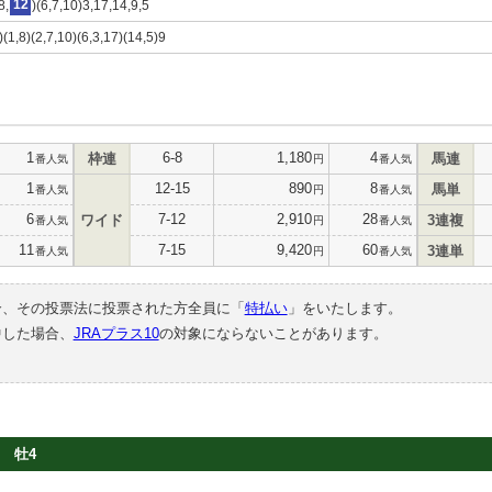
8,
12
)(6,7,10)3,17,14,9,5
)(1,8)(2,7,10)(6,3,17)(14,5)9
1
6-8
1,180
4
枠連
馬連
番人気
円
番人気
1
12-15
890
8
馬単
番人気
円
番人気
6
7-12
2,910
28
ワイド
3連複
番人気
円
番人気
11
7-15
9,420
60
3連単
番人気
円
番人気
合、その投票法に投票された方全員に「
特払い
」をいたします。
中した場合、
JRAプラス10
の対象にならないことがあります。
牡4