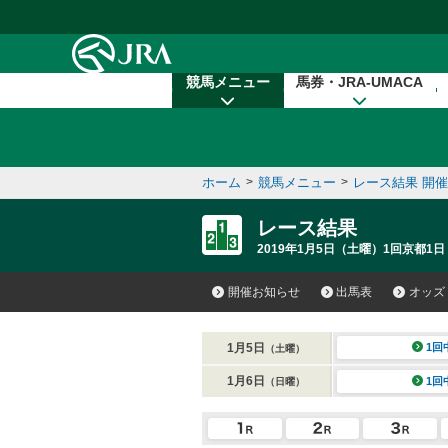
本文へ移動する
競馬メニュー
馬券・JRA-UMACA
ホーム
>
競馬メニュー
>
レース結果 開
レース結果
2019年1月5日（土曜）1回京都1日
開催お知らせ
出馬表
オッズ
1月5日
1回
（土曜）
1月6日
1回
（日曜）