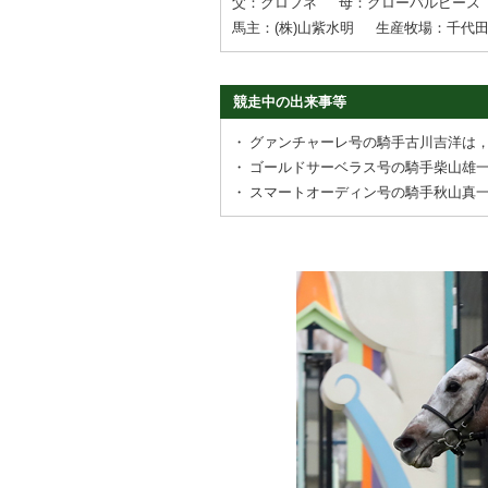
父：クロフネ
母：グローバルピース
馬主：(株)山紫水明
生産牧場：千代
競走中の出来事等
・
グァンチャーレ号の騎手古川吉洋は
・
ゴールドサーベラス号の騎手柴山雄
・
スマートオーディン号の騎手秋山真