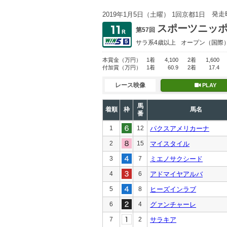
発走
2019年1月5日（土曜） 1回京都1日
スポーツニッ
第57回
サラ系4歳以上
オープン
（国際
本賞金
（万円）
1着
4,100
2着
1,600
付加賞
（万円）
1着
60.9
2着
17.4
レース映像
PLAY
馬
着順
枠
馬名
番
1
12
パクスアメリカーナ
2
15
マイスタイル
3
7
ミエノサクシード
4
6
アドマイヤアルバ
5
8
ヒーズインラブ
6
4
グァンチャーレ
7
2
サラキア