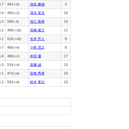
4.7
494
池添 兼雄
3
(+6)
4.4
450
清水 英克
16
(+2)
4.3
506
池江 泰寿
14
(-8)
5.2
488
高橋 康之
12
(+10)
5.1
510
矢作 芳人
9
(+20)
4.7
460
小島 茂之
8
(+4)
5.8
468
本田 優
17
(+2)
5.3
534
斎藤 誠
13
(+4)
6.1
470
音無 秀孝
10
(+6)
5.2
504
鈴木 孝志
15
(+8)