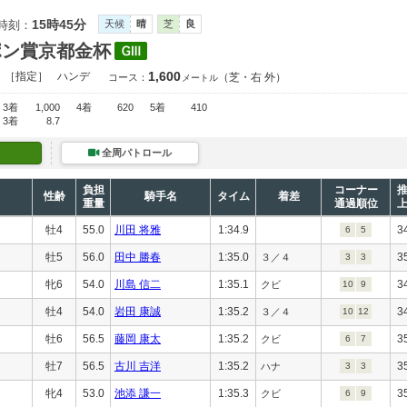
15時45分
時刻：
天候
晴
芝
良
ポン賞京都金杯
1,600
）［指定］
ハンデ
（芝・右 外）
コース：
メートル
3着
1,000
4着
620
5着
410
3着
8.7
全周パトロール
負担
コーナー
性齢
騎手名
タイム
着差
重量
通過順位
牡4
55.0
川田 将雅
1:34.9
3
6
5
牡5
56.0
田中 勝春
1:35.0
3
３／４
3
3
牝6
54.0
川島 信二
1:35.1
3
クビ
10
9
牡4
54.0
岩田 康誠
1:35.2
3
３／４
10
12
牡6
56.5
藤岡 康太
1:35.2
3
クビ
6
7
牡7
56.5
古川 吉洋
1:35.2
3
ハナ
3
3
牝4
53.0
池添 謙一
1:35.3
3
クビ
6
9