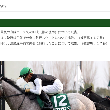
田牧場
，最後の直線コースでの御法（鞭の使用）について戒告。
一は，決勝線手前で外側に斜行したことについて戒告。（被害馬：１７番）
一郎は，決勝線手前で内側に斜行したことについて戒告。（被害馬：１７番）