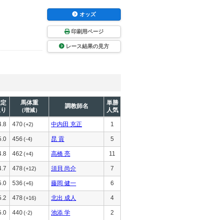
オッズ
印刷用ページ
レース結果の見方
推定
馬体重
単勝
調教師名
上り
人気
（増減）
4.8
470
中内田 充正
1
(+2)
5.0
456
昆 貢
5
(-4)
4.8
462
高橋 亮
11
(+4)
4.7
478
須貝 尚介
7
(+12)
5.0
536
藤岡 健一
6
(+6)
5.2
478
北出 成人
4
(+16)
5.0
440
池添 学
2
(-2)