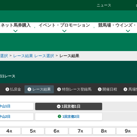
ニュース
ネット馬券購入
イベント・プロモーション
競馬場・ウインズ・
催選択
>
レース結果 レース選択
>
レース結果
 11レース
払戻金
レース結果
特別レース登録馬
開催日程
馬場
中山1日
1回京都1日
中山2日
1回京都2日