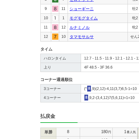
9
11
ショーギーニ
牡2
10
1
モグモグタイム
牝2
11
12
ルナミノル
牝2
12
10
タマモサルサ
せん
タイム
ハロンタイム
12.7 - 11.5 - 11.9 - 12.1 - 12.1 - 
上り
4F 48.5 - 3F 36.6
コーナー通過順位
3コーナー
(*
8
,9)(2,12)-4,11(3,7)6,5-1=10
4コーナー
8
,9,2-(3,4,12)7(5,6,11)=1=10
払戻金
8
180
1
単勝
円
番人気