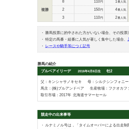
8
110
1
円
番人気
2
150
4
複勝
円
番人気
3
110
2
円
番人気
・
勝馬投票に的中された方がいない場合、その投票
・
特定の馬番・組番に人気が著しく集中した場合、
・
レースや騎手等につく記号
勝馬の紹介
ブルベアイリーデ
牡2
2016年4月6日生
父：キンシャサノキセキ
母：シルクシンフォニー
馬主：(株)ブルアンドベア
生産牧場：フクオカフ
取引市場：2017年
北海道サマーセール
競走中の出来事等
・
ルナミノル号は，「タイムオーバーによる出走制