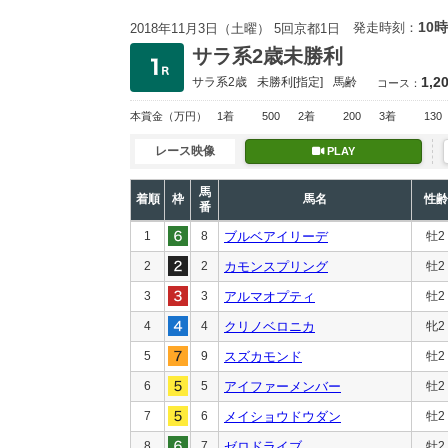
10時
発走時刻：
2018年11月3日（土曜） 5回京都1日
サラ系2歳未勝利
1,2
サラ系2歳
未勝利
[指定]
馬齢
コース：
本賞金
（万円）
1着
500
2着
200
3着
130
レース映像
PLAY
馬
着順
枠
馬名
性齢
番
1
8
ブルベアイリーデ
牡2
2
2
カモンスプリング
牡2
3
3
アルマオプティ
牡2
4
4
クリノベロニカ
牝2
5
9
スズカモンド
牡2
6
5
アイファーメンバー
牡2
7
6
メイショウドウダン
牡2
8
7
ゼロドライブ
牡2