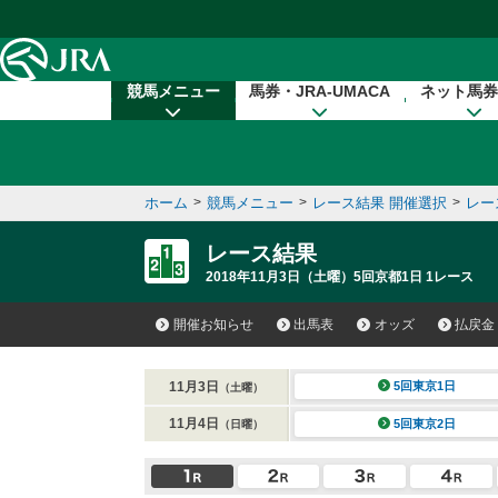
本文へ移動する
競馬メニュー
馬券・JRA-UMACA
ネット馬券
ホーム
>
競馬メニュー
>
レース結果 開催選択
>
レー
レース結果
2018年11月3日（土曜）5回京都1日 1レース
開催お知らせ
出馬表
オッズ
払戻金
11月3日
5回東京1日
（土曜）
11月4日
5回東京2日
（日曜）