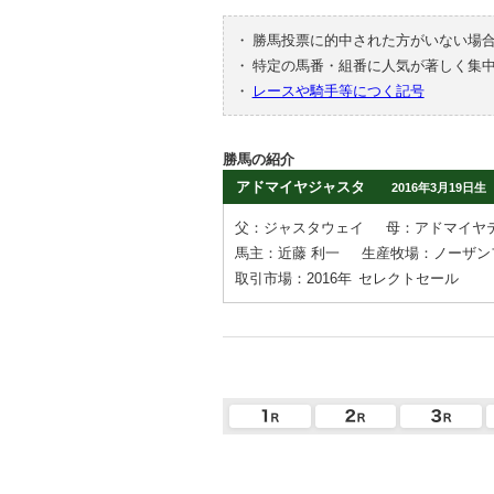
・
勝馬投票に的中された方がいない場
・
特定の馬番・組番に人気が著しく集
・
レースや騎手等につく記号
勝馬の紹介
アドマイヤジャスタ
2016年3月19日生
父：ジャスタウェイ
母：アドマイヤ
馬主：近藤 利一
生産牧場：ノーザン
取引市場：2016年
セレクトセール