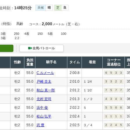
14時25分
走時刻：
天候
晴
芝
良
2,000
（特指）
馬齢
（芝・右）
コース：
メートル
3着
250
4着
150
5着
100
3着
2.2
全周パトロール
負担
コーナー
性齢
騎手名
タイム
着差
重量
通過順位
牡2
55.0
C.ルメール
2:00.8
3
6
5
3
3
牡2
55.0
戸崎 圭太
2:01.0
3
１ 1/4
3
3
2
2
牡2
55.0
秋山 真一郎
2:01.2
3
１ 1/2
7
5
7
7
牡2
55.0
北村 宏司
2:01.3
3
１／２
4
3
4
3
牡2
55.0
浜中 俊
2:02.2
3
５
5
5
6
6
牡2
55.0
松山 弘平
2:02.4
3
１
1
1
1
1
牡2
55.0
武 豊
2:02.5
3
３／４
2
2
4
5