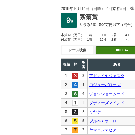
発
2018年10月14日（日曜） 4回京都5日
紫菊賞
サラ系2歳
500万円以下
（混合）
本賞金
（万円）
1着
1,000
2着
400
付加賞
（万円）
1着
15.4
2着
4.4
レース映像
PLAY
馬
着順
枠
馬名
番
1
3
アドマイヤジャスタ
2
4
ロジャーバローズ
3
6
ジョウショームード
4
1
ダディーズマインド
5
2
ミヤケ
6
5
ブルベアオーロ
7
7
ヤマニンマヒア