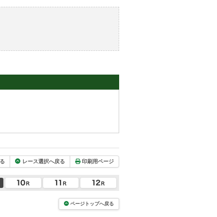
る
レース選択へ戻る
印刷用ページ
ページトップへ戻る