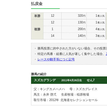
払戻金
12
320
1
単勝
円
番人気
12
130
1
円
番人気
1
200
4
複勝
円
番人気
14
140
3
円
番人気
・
勝馬投票に的中された方がいない場合、その投票
・
特定の馬番・組番に人気が著しく集中した場合、
・
レースや騎手等につく記号
勝馬の紹介
スズカグランデ
せん7
2011年4月26日生
父：キングカメハメハ
母：スズカグレイス
馬主：永井 啓弍
生産牧場：稲原牧場
取引市場：2012年
北海道セレクションセール