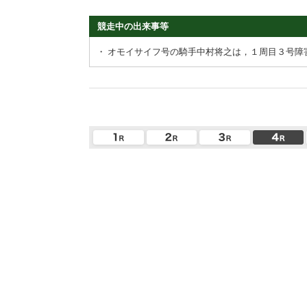
競走中の出来事等
・
オモイサイフ号の騎手中村将之は，１周目３号障