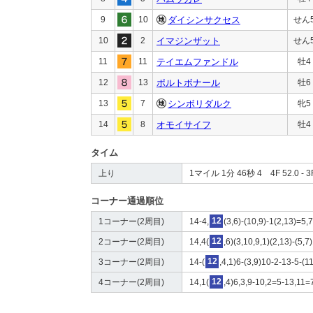
9
10
ダイシンサクセス
せん
10
2
イマジンザット
せん
11
11
テイエムファンドル
牡4
12
13
ポルトボナール
牡6
13
7
シンボリダルク
牝5
14
8
オモイサイフ
牡4
タイム
上り
1マイル 1分 46秒 4 4F 52.0 - 3F
コーナー通過順位
1コーナー(2周目)
14-4,
12
(3,6)-(10,9)-1(2,13)=5,
2コーナー(2周目)
14,4(
12
,6)(3,10,9,1)(2,13)-(5,7
3コーナー(2周目)
14-(
12
,4,1)6-(3,9)10-2-13-5-(1
4コーナー(2周目)
14,1(
12
,4)6,3,9-10,2=5-13,11=