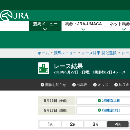
本文へ移動する
競馬メニュー
馬券・JRA-UMACA
ネット馬券
ホーム
>
競馬メニュー
>
レース結果 開催選択
>
レー
レース結果
2018年5月27日（日曜）3回京都12日 4レース
開催お知らせ
出馬表
オッズ
払戻金
5月26日
2回東京11日
（土曜）
5月27日
2回東京12日
（日曜）