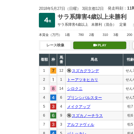
11
発走時刻：
2018年5月27日（日曜） 3回京都12日
サラ系障害4歳以上未勝利
サラ系障害4歳以上
未勝利
（混合）
定量
本賞金
（万円）
1着
780
2着
310
3着
200
レース映像
PLAY
馬
着順
枠
馬名
性齢
番
1
12
スズカグランデ
せん
2
1
トーアツキヒカリ
せん
3
14
シロクニ
せん
4
6
プリンシパルスター
せん
5
4
メイクアップ
牡7
6
9
スズカノーチラス
牡6
7
3
アルファヴィル
牡5
8
5
パムッカレ
牡4