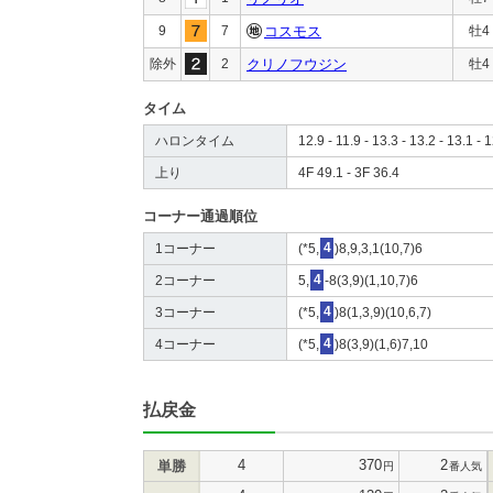
9
7
コスモス
牡4
除外
2
クリノフウジン
牡4
タイム
ハロンタイム
12.9 - 11.9 - 13.3 - 13.2 - 13.1 - 1
上り
4F 49.1 - 3F 36.4
コーナー通過順位
1コーナー
(*5,
4
)8,9,3,1(10,7)6
2コーナー
5,
4
-8(3,9)(1,10,7)6
3コーナー
(*5,
4
)8(1,3,9)(10,6,7)
4コーナー
(*5,
4
)8(3,9)(1,6)7,10
払戻金
4
370
2
単勝
円
番人気