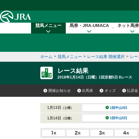
本文へ移動する
競馬メニュー
馬券・JRA-UMACA
ネット馬券
ホーム
>
競馬メニュー
>
レース結果 開催選択
>
レー
レース結果
2018年1月14日（日曜）1回京都5日 8レース
開催お知らせ
出馬表
オッズ
払戻金
1月13日
1回中山4日
（土曜）
1月14日
1回中山5日
（日曜）