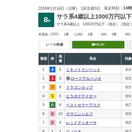
14時
発走時刻：
2018年1月14日（日曜） 1回京都5日
サラ系4歳以上1000万円以下
サラ系4歳以上
1000万円以下
（混合）［指定
本賞金
（万円）
1着
1,050
2着
420
3着
260
レース映像
PLAY
馬
着順
枠
馬名
性齢
番
1
4
ミキノトランペット
牡4
2
3
ロードアルペジオ
牡5
3
8
ドラゴンカップ
牡5
4
5
ヒラボクテイオー
牡6
5
6
ベストセラーアスク
牝7
6
10
ヤマニンシルフ
牡5
7
9
レッドディオーサ
牝5
8
1
リノリオ
牡7