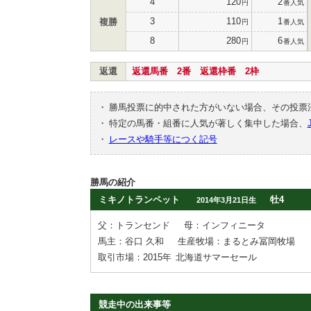
4
120
2
円
番人気
3
110
1
複勝
円
番人気
8
280
6
円
番人気
返還
返還馬番 2番 返還枠番 2枠
・
勝馬投票に的中された方がいない場合、その投票
・
特定の馬番・組番に人気が著しく集中した場合、
・
レースや騎手等につく記号
勝馬の紹介
ミキノトランペット
牡4
2014年3月21日生
父：トランセンド
母：インフィニータ
馬主：谷口 久和
生産牧場：まるとみ冨岡牧場
取引市場：2015年
北海道サマーセール
競走中の出来事等