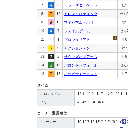
7
6
ヒットザターゲット
牡9
8
12
カレンミロティック
せん
9
15
マキシマムドパリ
牝5
10
7
フェイムゲーム
せん
11
1
プロレタリアト
牝6
12
9
アクションスター
牡7
13
2
サウンズオブアース
牡6
14
11
バロンドゥフォール
せん
15
13
ハッピーモーメント
牡7
タイム
ハロンタイム
12.9 - 11.0 - 11.7 - 12.2 - 12.1 - 1
上り
4F 46.1 - 3F 34.4
コーナー通過順位
1コーナー
10-15(8,12,13)(1,5,2)-(6,14)(
4
,