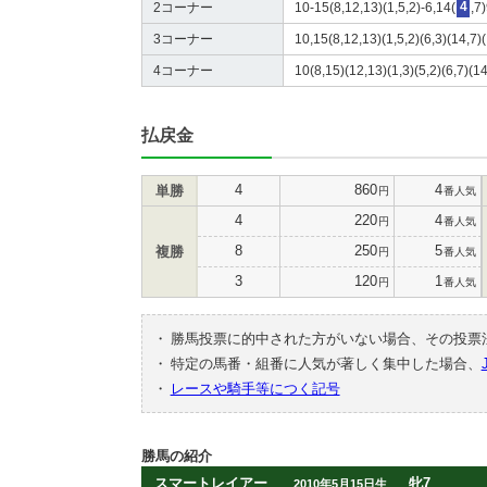
2コーナー
10-15(8,12,13)(1,5,2)-6,14(
4
,7
3コーナー
10,15(8,12,13)(1,5,2)(6,3)(14,7)(
4コーナー
10(8,15)(12,13)(1,3)(5,2)(6,7)(14
払戻金
4
860
4
単勝
円
番人気
4
220
4
円
番人気
8
250
5
複勝
円
番人気
3
120
1
円
番人気
・
勝馬投票に的中された方がいない場合、その投票
・
特定の馬番・組番に人気が著しく集中した場合、
・
レースや騎手等につく記号
勝馬の紹介
スマートレイアー
牝7
2010年5月15日生