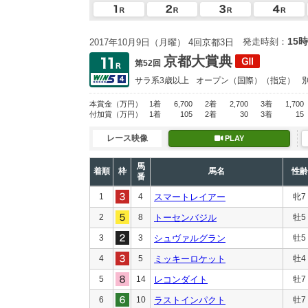
15時
発走時刻：
2017年10月9日（月曜） 4回京都3日
京都大賞典
第52回
サラ系3歳以上
オープン
（国際）（指定）
本賞金
（万円）
1着
6,700
2着
2,700
3着
1,700
付加賞
（万円）
1着
105
2着
30
3着
15
レース映像
PLAY
馬
着順
枠
馬名
性齢
番
1
4
スマートレイアー
牝7
2
8
トーセンバジル
牡5
3
3
シュヴァルグラン
牡5
4
5
ミッキーロケット
牡4
5
14
レコンダイト
牡7
6
10
ラストインパクト
牡7