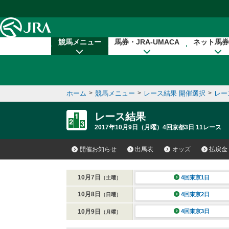
本文へ移動する
競馬メニュー
馬券・JRA-UMACA
ネット馬券
ホーム
>
競馬メニュー
>
レース結果 開催選択
>
レー
レース結果
2017年10月9日（月曜）4回京都3日 11レース
開催お知らせ
出馬表
オッズ
払戻金
10月7日
4回東京1日
（土曜）
10月8日
4回東京2日
（日曜）
10月9日
4回東京3日
（月曜）