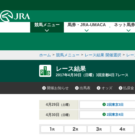
本文へ移動する
競馬メニュー
馬券・JRA-UMACA
ネット馬券
ホーム
>
競馬メニュー
>
レース結果 開催選択
>
レー
レース結果
2017年4月30日（日曜）3回京都4日 7レース
開催お知らせ
出馬表
オッズ
払戻金
4月29日
2回東京3日
（土曜）
4月30日
2回東京4日
（日曜）