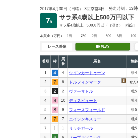
13時
発走時刻：
2017年4月30日（日曜） 3回京都4日
サラ系4歳以上500万円以下
サラ系4歳以上
500万円以下
（混合）［指定］
本賞金
（万円）
1着
750
2着
300
3着
190
レース映像
PLAY
馬
着順
枠
馬名
性齢
番
1
4
ウインカートゥーン
牡4
2
8
ドルフィンマーク
せん
3
2
ヴァーサトル
牡5
4
10
ディスピュート
牡4
5
9
フォースフィールド
牡5
6
7
エイシンキスミー
牝4
7
1
リッチガール
牝5
8
6
ノーブルソニック
牝5