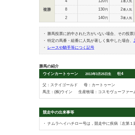
4
120
1
円
番人気
8
130
2
複勝
円
番人気
2
140
3
円
番人気
・
勝馬投票に的中された方がいない場合、その投票
・
特定の馬番・組番に人気が著しく集中した場合、
・
レースや騎手等につく記号
勝馬の紹介
ウインカートゥーン
牡4
2013年3月25日生
父：ステイゴールド
母：カートゥーン
馬主：(株)ウイン
生産牧場：コスモヴューファー
競走中の出来事等
・
ナムラヘイハチロー号は，競走中に疾病〔左第１