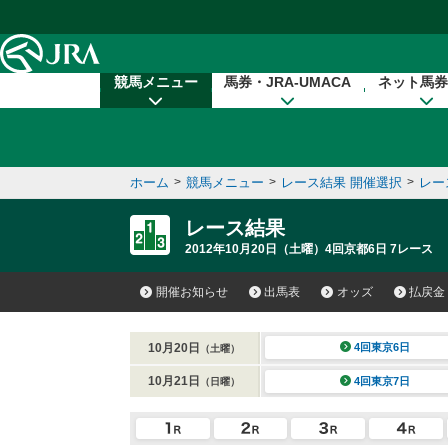
本文へ移動する
競馬メニュー
馬券・JRA-UMACA
ネット馬券
ホーム
>
競馬メニュー
>
レース結果 開催選択
>
レー
レース結果
2012年10月20日（土曜）4回京都6日 7レース
開催お知らせ
出馬表
オッズ
払戻金
10月20日
4回東京6日
（土曜）
10月21日
4回東京7日
（日曜）