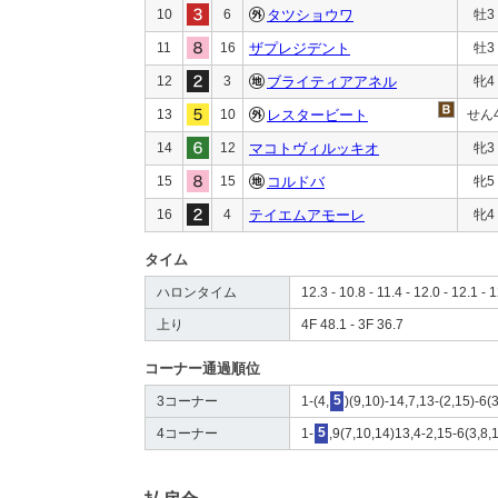
10
6
タツショウワ
牡3
11
16
ザプレジデント
牡3
12
3
ブライティアアネル
牝4
13
10
レスタービート
せん
14
12
マコトヴィルッキオ
牝3
15
15
コルドバ
牝5
16
4
テイエムアモーレ
牝4
タイム
ハロンタイム
12.3 - 10.8 - 11.4 - 12.0 - 12.1 - 
上り
4F 48.1 - 3F 36.7
コーナー通過順位
3コーナー
1-(4,
5
)(9,10)-14,7,13-(2,15)-6(
4コーナー
1-
5
,9(7,10,14)13,4-2,15-6(3,8,