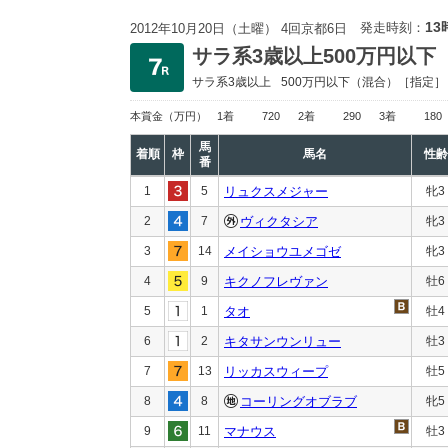
13
発走時刻：
2012年10月20日（土曜） 4回京都6日
サラ系3歳以上500万円以下
サラ系3歳以上
500万円以下
（混合）［指定］
本賞金
（万円）
1着
720
2着
290
3着
180
馬
着順
枠
馬名
性齢
番
1
5
リュクスメジャー
牝3
2
7
ヴィクタシア
牝3
3
14
メイショウユメゴゼ
牝3
4
9
キクノフレヴァン
牡6
5
1
タオ
牡4
6
2
キタサンウンリュー
牡3
7
13
リッカスウィープ
牡5
8
8
コーリングオブラブ
牝5
9
11
マナウス
牡3