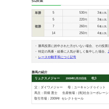
払戻金
5
530
3
単勝
円
番人気
5
220
3
円
番人気
7
260
6
複勝
円
番人気
14
250
4
円
番人気
・
勝馬投票に的中された方がいない場合、その投票
・
特定の馬番・組番に人気が著しく集中した場合、
・
レースや騎手等につく記号
勝馬の紹介
リュクスメジャー
牝3
2009年1月23日生
父：ダイワメジャー
母：ユーキャンドゥイット
馬主：田畑 憲士
生産牧場：(有)社台コーポレー
取引市場：2009年
セレクトセール