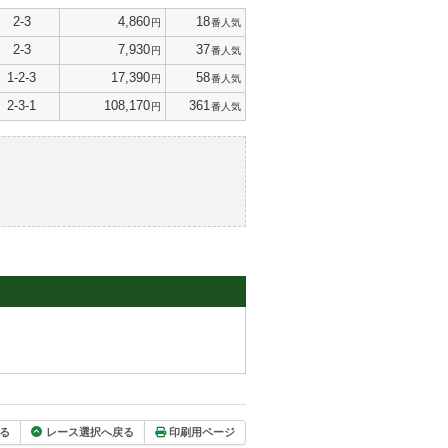
2-3
4,860
18
円
番人気
2-3
7,930
37
円
番人気
1-2-3
17,390
58
円
番人気
2-3-1
108,170
361
円
番人気
る
レース選択へ戻る
印刷用ページ