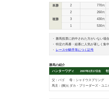
2
770
単勝
円
2
260
円
3
430
複勝
円
1
530
円
・
勝馬投票に的中された方がいない場
・
特定の馬番・組番に人気が著しく集
・
レースや騎手等につく記号
勝馬の紹介
ハンターワディ
牡
2007年2月17日生
父：バゴ
母：シャドウスプリング
馬主：(株)ヒダカ・ブリーダーズ・ユニ