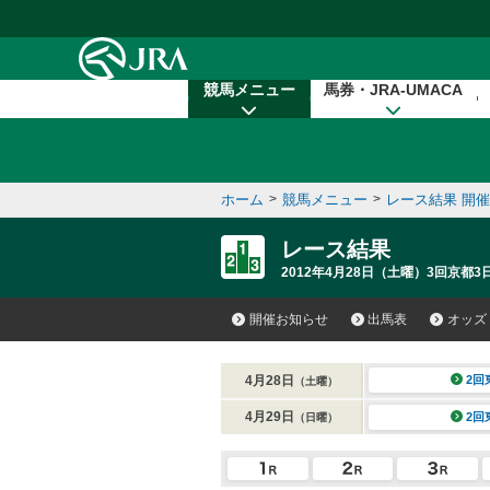
本文へ移動する
競馬メニュー
馬券・JRA-UMACA
ホーム
>
競馬メニュー
>
レース結果 開
レース結果
2012年4月28日（土曜）3回京都3
開催お知らせ
出馬表
オッズ
4月28日
2回
（土曜）
4月29日
2回
（日曜）