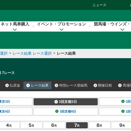
ニュース
ネット馬券購入
イベント・プロモーション
競馬場・ウインズ・
催選択
>
レース結果 レース選択
>
レース結果
日 7レース
払戻金
レース結果
特別レース登録馬
開催日程
馬場
東京3日
3回京都3日
1回
東京4日
3回京都4日
1回