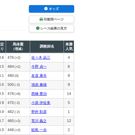
オッズ
印刷用ページ
レース結果の見方
推定
馬体重
単勝
調教師名
上り
人気
（増減）
3.6
476
佐々木 晶三
4
(+2)
3.5
484
今野 貞一
6
(+2)
4.1
480
友道 康夫
8
(0)
4.0
500
池添 兼雄
9
(-2)
3.5
478
西橋 豊治
14
(+8)
3.9
470
小原 伊佐美
5
(-2)
3.9
482
野村 彰彦
1
(-2)
4.7
460
荒川 義之
12
(+2)
4.0
448
鮫島 一歩
2
(+2)