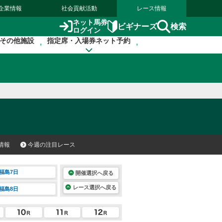
企業情報
社会貢献活動
レース情報
ネット馬券
検索
ビギナーズ
ログイン
その他施設
指定席・入場券ネット予約
情報
今週の注目レース
福島7日
開催選択へ戻る
レース選択へ戻る
福島8日