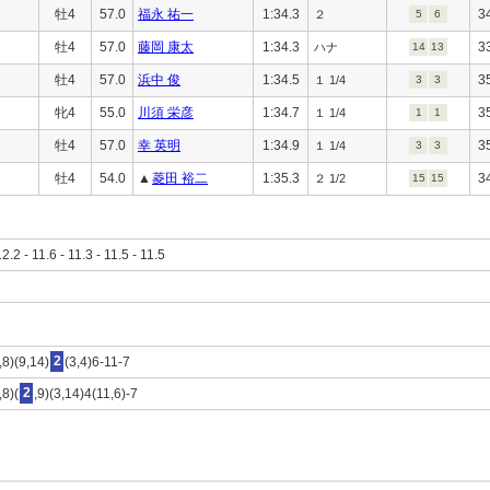
牡4
57.0
福永 祐一
1:34.3
3
２
5
6
牡4
57.0
藤岡 康太
1:34.3
3
ハナ
14
13
牡4
57.0
浜中 俊
1:34.5
3
１ 1/4
3
3
牝4
55.0
川須 栄彦
1:34.7
3
１ 1/4
1
1
牡4
57.0
幸 英明
1:34.9
3
１ 1/4
3
3
牡4
54.0
▲
菱田 裕二
1:35.3
3
２ 1/2
15
15
12.2 - 11.6 - 11.3 - 11.5 - 11.5
,8)(9,14)
2
(3,4)6-11-7
,8)(
2
,9)(3,14)4(11,6)-7