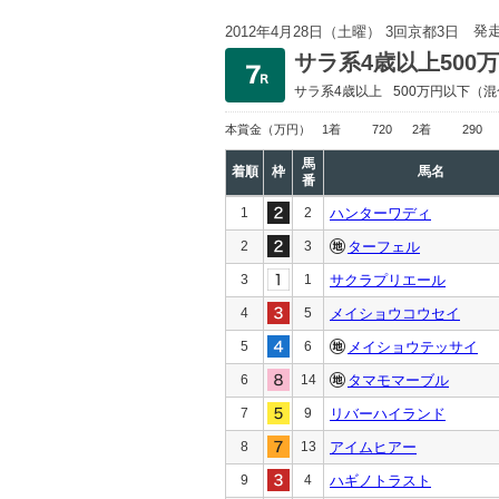
発
2012年4月28日（土曜） 3回京都3日
サラ系4歳以上500
サラ系4歳以上
500万円以下
（混
本賞金
（万円）
1着
720
2着
290
馬
着順
枠
馬名
番
1
2
ハンターワディ
2
3
ターフェル
3
1
サクラプリエール
4
5
メイショウコウセイ
5
6
メイショウテッサイ
6
14
タマモマーブル
7
9
リバーハイランド
8
13
アイムヒアー
9
4
ハギノトラスト