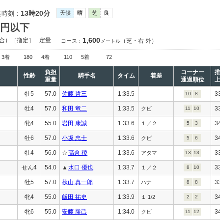
13時20分
走時刻：
天候
晴
芝
良
万円以下
1,600
合）［指定］
定量
（芝・右 外）
コース：
メートル
3着
180
4着
110
5着
72
負担
コーナー
性齢
騎手名
タイム
着差
重量
通過順位
牡5
57.0
佐藤 哲三
1:33.5
3
10
8
牡4
57.0
和田 竜二
1:33.5
3
クビ
11
10
牝4
55.0
岩田 康誠
1:33.6
3
１／２
5
3
牡6
57.0
小坂 忠士
1:33.6
3
クビ
5
6
牡4
56.0
☆
高倉 稜
1:33.6
3
アタマ
13
13
せん4
54.0
▲
水口 優也
1:33.7
3
１／２
8
10
牡5
57.0
秋山 真一郎
1:33.7
3
ハナ
8
8
牝4
55.0
飯田 祐史
1:33.9
3
１ 1/2
2
2
牝6
55.0
安藤 勝己
1:34.0
3
クビ
11
12