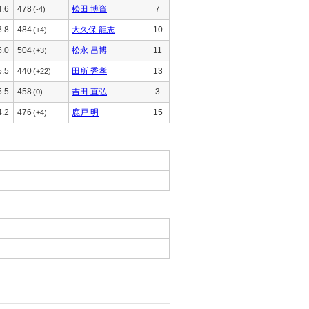
4.6
478
松田 博資
7
(-4)
3.8
484
大久保 龍志
10
(+4)
5.0
504
松永 昌博
11
(+3)
5.5
440
田所 秀孝
13
(+22)
5.5
458
吉田 直弘
3
(0)
4.2
476
鹿戸 明
15
(+4)