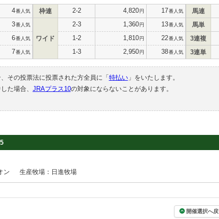
4
2-2
4,820
17
枠連
馬連
番人気
円
番人気
3
2-3
1,360
13
馬単
番人気
円
番人気
6
1-2
1,810
22
ワイド
3連複
番人気
円
番人気
7
1-3
2,950
38
3連単
番人気
円
番人気
合、その投票法に投票された方全員に「
特払い
」をいたします。
中した場合、
JRAプラス10
の対象にならないことがあります。
5
オン
生産牧場：日進牧場
開催選択へ戻