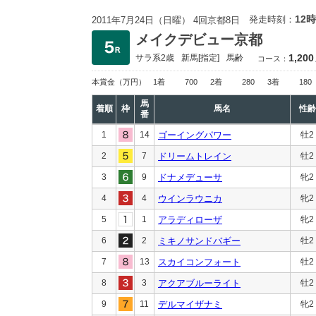
12時
発走時刻：
2011年7月24日（日曜） 4回京都8日
メイクデビュー京都
1,200
サラ系2歳
新馬
[指定]
馬齢
コース：
本賞金
（万円）
1着
700
2着
280
3着
180
馬
着順
枠
馬名
性齢
番
1
14
ゴーイングパワー
牡2
2
7
ドリームトレイン
牡2
3
9
ドナメデューサ
牝2
4
4
ウインラウニカ
牝2
5
1
アラディローザ
牝2
6
2
ミキノサンドバギー
牡2
7
13
スカイコンフォート
牡2
8
3
アクアブルーライト
牡2
9
11
デルマイザナミ
牝2