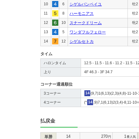
10
6
シゲルバンペイユ
牡2
11
8
ハーモニアス
牡2
12
10
スナークドリーム
牝2
13
5
ワンダフルフェロー
牡2
14
12
シゲルセトカ
牡2
タイム
ハロンタイム
12.5 - 11.5 - 11.6 - 11.2 - 11.5 - 1
上り
4F 46.3 - 3F 34.7
コーナー通過順位
3コーナー
14
(9,7)1(6,13)(2,3)(4,8)-11-10-
4コーナー
(*
14
,9)7,1(6,13)2(3,4)-8,11-10
払戻金
14
270
1
単勝
円
番人気