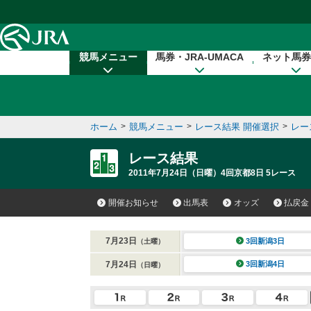
本文へ移動する
競馬メニュー
馬券・JRA-UMACA
ネット馬券
ホーム
>
競馬メニュー
>
レース結果 開催選択
>
レー
レース結果
2011年7月24日（日曜）4回京都8日 5レース
開催お知らせ
出馬表
オッズ
払戻金
7月23日
3回新潟3日
（土曜）
7月24日
3回新潟4日
（日曜）