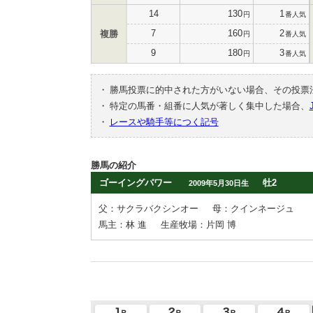
14
130
1
円
番人気
7
160
2
複勝
円
番人気
9
180
3
円
番人気
・
勝馬投票に的中された方がいない場合、その投票
・
特定の馬番・組番に人気が著しく集中した場合、
・
レースや騎手等につく記号
勝馬の紹介
ゴーイングパワー
牡2
2009年5月30日生
父：サクラバクシンオー
母：クインネージュ
馬主：林 進
生産牧場：片岡 博