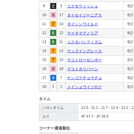
9
3
コスモウィッシュ
牝2
10
17
タイセイジーニアス
牡2
11
14
ダイシンワイルド
牡2
12
12
マイネマグノリア
牝2
13
11
コスモパシフィズム
牝2
14
13
ウィズイングレース
牡2
15
15
マコトローゼンボー
牡2
16
18
マコトカリバーン
牡2
17
7
ナンゴクチョウチョ
牝2
18
1
メイショウイソロク
牡2
タイム
ハロンタイム
12.5 - 11.1 - 11.7 - 12.4 - 12.2 - 1
上り
4F 47.7 - 3F 35.5
コーナー通過順位