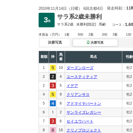
11
発走時刻：
2010年11月14日（日曜） 6回京都4日
サラ系2歳未勝利
1,6
サラ系2歳
未勝利
[指定]
馬齢
コース：
本賞金
（万円）
1着
500
2着
200
3着
130
決勝写真
決勝写真
馬
着順
枠
馬名
性齢
番
1
10
ダーズンローズ
牡2
2
4
ユースティティア
牝2
2
5
イデア
牡2
4
9
クリアンサス
牝2
5
8
アドマイヤバートン
牡2
6
2
サンライズレガシー
牡2
7
6
セイユウハート
牡2
8
16
クリノプロジェクト
牡2