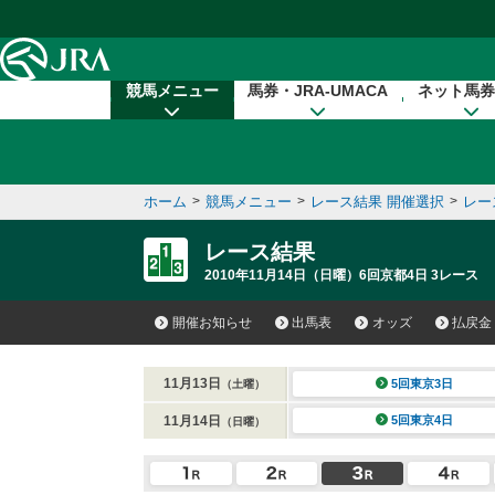
本文へ移動する
競馬メニュー
馬券・JRA-UMACA
ネット馬券
ホーム
>
競馬メニュー
>
レース結果 開催選択
>
レー
レース結果
2010年11月14日（日曜）6回京都4日 3レース
開催お知らせ
出馬表
オッズ
払戻金
11月13日
5回東京3日
（土曜）
11月14日
5回東京4日
（日曜）