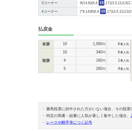
3コーナー
9(14,8)(6,4,
10
,17)(3,5,11)13(2
4コーナー
(*9,14)8(6,4,
10
,17)(3,5,11)13(2
払戻金
10
1,050
6
単勝
円
番人気
10
340
6
円
番人気
4
160
1
複勝
円
番人気
5
260
4
円
番人気
・
勝馬投票に的中された方がいない場合、その投票
・
特定の馬番・組番に人気が著しく集中した場合、
・
レースや騎手等につく記号